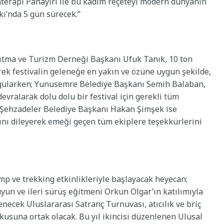
aterapi Panayırı ile bu kadim reçeteyi modern dünyanın
kı’nda 5 gün sürecek.”
nıtma ve Turizm Derneği Başkanı Ufuk Tanık, 10 ton
k festivalin geleneğe en yakın ve özüne uygun şekilde,
gularken; Yunusemre Belediye Başkanı Semih Balaban,
evralarak dolu dolu bir festival için gerekli tüm
ti. Şehzadeler Belediye Başkanı Hakan Şimşek ise
ını dileyerek emeği geçen tüm ekiplere teşekkürlerini
mp ve trekking etkinlikleriyle başlayacak heyecan;
yun ve ileri sürüş eğitmeni Orkun Olgar’ın katılımıyla
necek Uluslararası Satranç Turnuvası, atıcılık ve briç
kusuna ortak olacak. Bu yıl ikincisi düzenlenen Ulusal