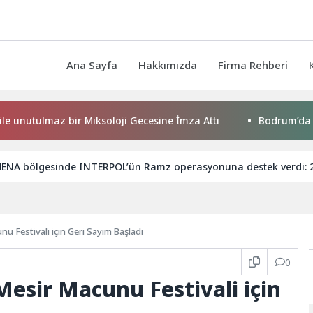
Ana Sayfa
Hakkımızda
Firma Rehberi
maz bir Miksoloji Gecesine İmza Attı
Bodrum’da anlamlı bu
ENA bölgesinde INTERPOL’ün Ramz operasyonuna destek verdi: 200
u Festivali için Geri Sayım Başladı
0
Mesir Macunu Festivali için