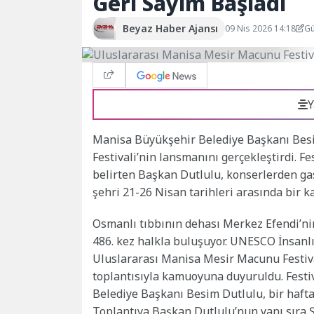
Geri Sayım Başladı
Beyaz Haber Ajansı
09 Nis 2026 14:18
Gü
Y
Manisa Büyükşehir Belediye Başkanı Besi
Festivali’nin lansmanını gerçekleştirdi. Fe
belirten Başkan Dutlulu, konserlerden ga
şehri 21-26 Nisan tarihleri arasında bir k
Osmanlı tıbbının dehası Merkez Efendi’nin,
486. kez halkla buluşuyor. UNESCO İnsanl
Uluslararası Manisa Mesir Macunu Festiva
toplantısıyla kamuoyuna duyuruldu. Fest
Belediye Başkanı Besim Dutlulu, bir hafta
Toplantıya Başkan Dutlulu’nun yanı sıra