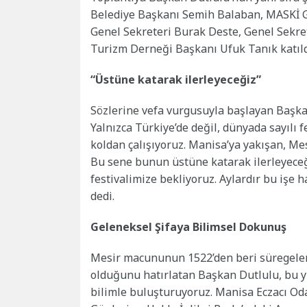
Belediye Başkanı Semih Balaban, MASKİ G
Genel Sekreteri Burak Deste, Genel Sekret
Turizm Derneği Başkanı Ufuk Tanık katıld
“Üstüne katarak ilerleyeceğiz”
Sözlerine vefa vurgusuyla başlayan Başka
Yalnızca Türkiye’de değil, dünyada sayılı f
koldan çalışıyoruz. Manisa’ya yakışan, Mesi
Bu sene bunun üstüne katarak ilerleyeceği
festivalimize bekliyoruz. Aylardır bu işe 
dedi.
Geleneksel Şifaya Bilimsel Dokunuş
Mesir macununun 1522’den beri süregelen 
olduğunu hatırlatan Başkan Dutlulu, bu yılk
bilimle buluşturuyoruz. Manisa Eczacı Odas