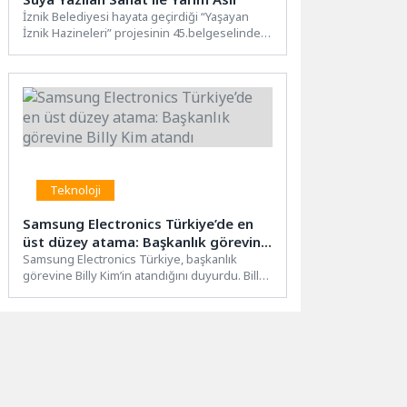
İznik Belediyesi hayata geçirdiği “Yaşayan
İznik Hazineleri” projesinin 45.belgeselinde
yarım asırdır Ebru Sanatı yapan Cevdet...
Teknoloji
Samsung Electronics Türkiye’de en
üst düzey atama: Başkanlık görevine
Billy Kim atandı
Samsung Electronics Türkiye, başkanlık
görevine Billy Kim’in atandığını duyurdu. Billy
Kim, başkanlık bayrağını bu yıl...