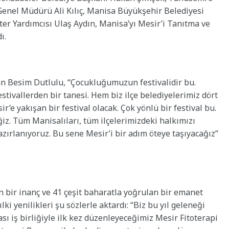
enel Müdürü Ali Kılıç, Manisa Büyükşehir Belediyesi
er Yardımcısı Ulaş Aydın, Manisa’yı Mesir’i Tanıtma ve
ı.
n Besim Dutlulu, “Çocukluğumuzun festivalidir bu.
estivallerden bir tanesi. Hem biz ilçe belediyelerimiz dört
r’e yakışan bir festival olacak. Çok yönlü bir festival bu.
z. Tüm Manisalıları, tüm ilçelerimizdeki halkımızı
hazırlanıyoruz. Bu sene Mesir’i bir adım öteye taşıyacağız”
bir inanç ve 41 çeşit baharatla yoğrulan bir emanet
i yenilikleri şu sözlerle aktardı: “Biz bu yıl geleneği
ı iş birliğiyle ilk kez düzenleyeceğimiz Mesir Fitoterapi