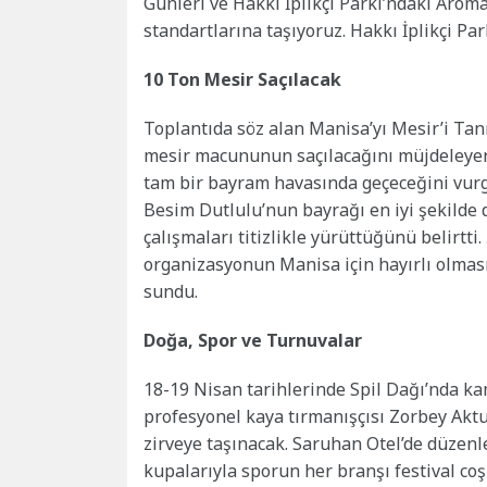
Günleri ve Hakkı İplikçi Parkı’ndaki Arom
standartlarına taşıyoruz. Hakkı İplikçi Par
10 Ton Mesir Saçılacak
Toplantıda söz alan Manisa’yı Mesir’i Ta
mesir macununun saçılacağını müjdeleyere
tam bir bayram havasında geçeceğini vur
Besim Dutlulu’nun bayrağı en iyi şekilde d
çalışmaları titizlikle yürüttüğünü belirt
organizasyonun Manisa için hayırlı olmas
sundu.
Doğa, Spor ve Turnuvalar
18-19 Nisan tarihlerinde Spil Dağı’nda ka
profesyonel kaya tırmanışçısı Zorbey Aktu
zirveye taşınacak. Saruhan Otel’de düzenle
kupalarıyla sporun her branşı festival coş