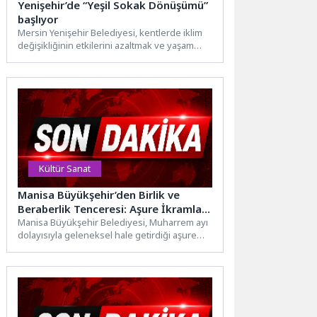
Yenişehir’de “Yeşil Sokak Dönüşümü”
başlıyor
Mersin Yenişehir Belediyesi, kentlerde iklim
değişikliğinin etkilerini azaltmak ve yaşam
kalitesini artırmak amacıyla vizyoner bir...
Kültür Sanat
Manisa Büyükşehir’den Birlik ve
Beraberlik Tenceresi: Aşure İkramları
Soma ve Akhisar ile Başladı
Manisa Büyükşehir Belediyesi, Muharrem ayı
dolayısıyla geleneksel hale getirdiği aşure
ikramlarına başladı. Paylaşma, bereket ve...