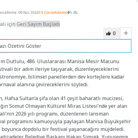
ncelleme: 09 Nis 2026
19 Görüntüleme
5 dk.
0
azı Özetini Göster
m Dutlulu, 486. Uluslararası Manisa Mesir Macunu
stivali bir adım ileriye taşıyarak, düzenleyeceklerini
stronomiye, bilimsel panellerden dev kortejlere kadar
arnaval alanına çevireceklerini söyledi.
 Hafsa Sultan’a şifa olan 41 çeşit baharatlı mucizesi,
ığın Somut Olmayan Kültürel Miras Listesi’nde yer alan
li’nin 2026 yılı programı, düzenlenen lansman
ival programını kamuoyuyla paylaşan Manisa Büyükşehir
 boyunca dopdolu bir festival yaşanacağını müjdeledi.
 Şehzadeler Belediye Başkanı Hakan Şimşek, Yunusemre