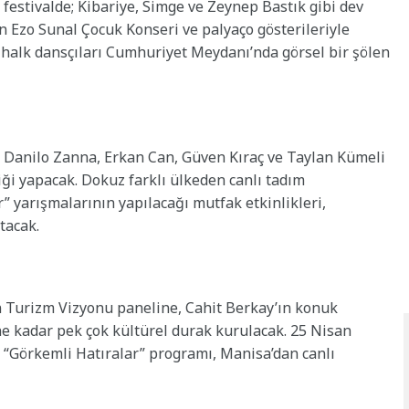
estivalde; Kibariye, Simge ve Zeynep Bastık gibi dev
 Ezo Sunal Çocuk Konseri ve palyaço gösterileriyle
halk dansçıları Cumhuriyet Meydanı’nda görsel bir şölen
 Danilo Zanna, Erkan Can, Güven Kıraç ve Taylan Kümeli
liği yapacak. Dokuz farklı ülkeden canlı tadım
r” yarışmalarının yapılacağı mutfak etkinlikleri,
tacak.
en Turizm Vizyonu paneline, Cahit Berkay’ın konuk
ne kadar pek çok kültürel durak kurulacak. 25 Nisan
“Görkemli Hatıralar” programı, Manisa’dan canlı