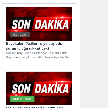
Gündem
Büyükakın “Asiller” diye başladı,
sorumluluğa dikkat çekti
Kocaeli Büyükşehir Belediye Başkanı Tahir
Büyükakın iki yılını anlattığı toplantıya “Asiller”
diye başladı, görevi kendilerine...
Kültür Sanat
Suya Yazılan Sanat ile Yarım Asır