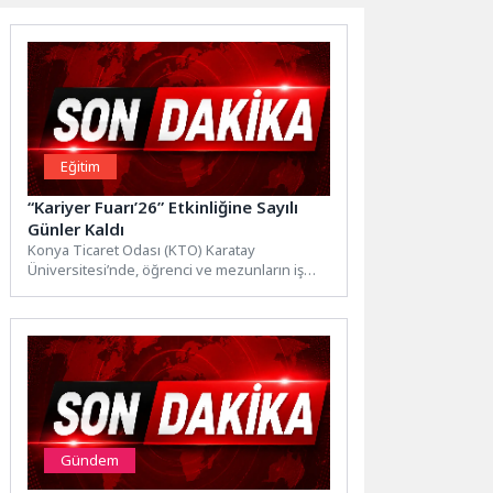
Eğitim
“Kariyer Fuarı’26” Etkinliğine Sayılı
Günler Kaldı
Konya Ticaret Odası (KTO) Karatay
Üniversitesi’nde, öğrenci ve mezunların iş
dünyasını yakından tanımalarına, iş ve...
Gündem