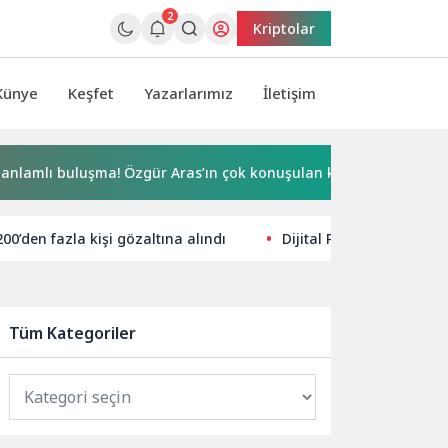
2
Kriptolar
Künye
Keşfet
Yazarlarımız
İletişim
luşma! Özgür Aras’ın çok konuşulan kitabı yeni baskısını Titanic
’den fazla kişi gözaltına alındı
Dijital Pazarlamada Tekn
Tüm Kategoriler