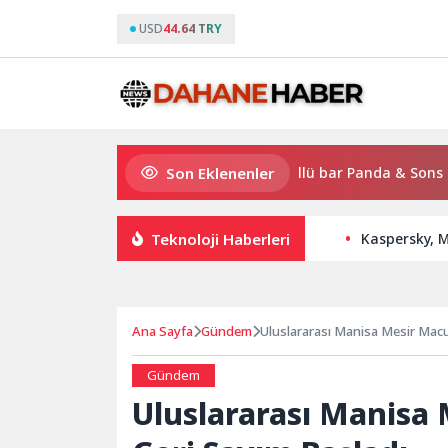
USD
44.64 TRY
Son Eklenenler
Gloria Hotels & Resorts, Ödüllü bar Panda & Sons ile unutul
Teknoloji Haberleri
Kaspersky, M
Ana Sayfa
Gündem
Uluslararası Manisa Mesir Macun
Gündem
Uluslararası Manisa 