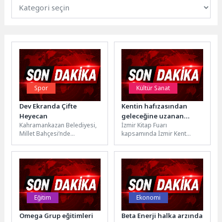
Spor
Kültür Sanat
Dev Ekranda Çifte
Kentin hafızasından
Heyecan
geleceğine uzanan
Kahramankazan Belediyesi,
İzmir Kitap Fuarı
yayınlar İzmir Kitap
Millet Bahçesi’nde
kapsamında İzmir Kent
Fuarı’nda
düzenlediği dev ekran
Kitaplığı tarafından
etkinliğiyle vatandaşlara
hazırlanan ve kentin
unutulmaz bir gün yaşattı.
tarihinden doğasına, kültürel
Spor coşkusu...
mirasından...
Eğitim
Ekonomi
Omega Grup eğitimleri
Beta Enerji halka arzında