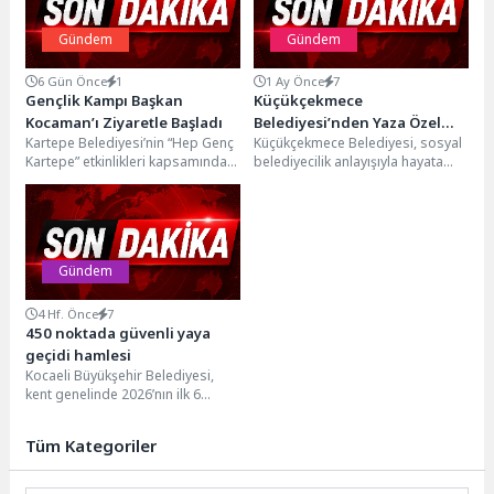
Gündem
Gündem
6 Gün Önce
1
1 Ay Önce
7
Gençlik Kampı Başkan
Küçükçekmece
Kocaman’ı Ziyaretle Başladı
Belediyesi’nden Yaza Özel
Kartepe Belediyesi’nin “Hep Genç
Küçükçekmece Belediyesi, sosyal
Tatlı Hizmet: “Külah’ta”
Kartepe” etkinlikleri kapsamında
belediyecilik anlayışıyla hayata
Hizmete Açıldı
yaz boyunca düzenlenen Gençlik
geçirdiği Sosyal Tesisler,
ve Gelişim Kampı, her...
Emekliler Kafeteryaları, Kafe K ve
Köfteci’nin...
Gündem
4 Hf. Önce
7
450 noktada güvenli yaya
geçidi hamlesi
Kocaeli Büyükşehir Belediyesi,
kent genelinde 2026’nın ilk 6
ayında 450 noktada yaya geçidini
yenileyerek “Önce...
Tüm Kategoriler