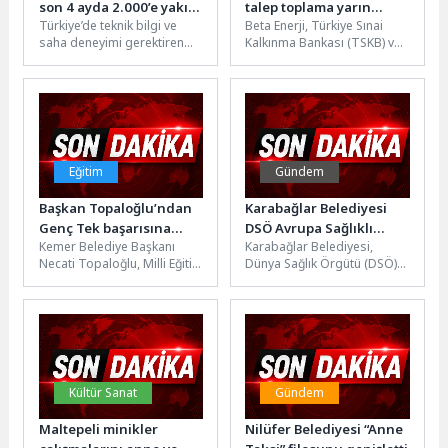
son 4 ayda 2.000’e yakın
talep toplama yarın
Türkiye’de teknik bilgi ve
Beta Enerji, Türkiye Sınai
öğrenciye ulaştı
başlıyor
saha deneyimi gerektiren
Kalkınma Bankası (TSKB) ve
alanlarda, yetişmiş insan
Ziraat Yatırım’ın liderliğinde,
kaynağına duyulan ihtiyaç
Yatırım Finansman Menkul
giderek artıyor....
Değerler’in (YF)...
Eğitim
Gündem
Başkan Topaloğlu’ndan
Karabağlar Belediyesi
Genç Tek başarısına
DSÖ Avrupa Sağlıklı
Kemer Belediye Başkanı
Karabağlar Belediyesi,
tebrik
Şehirler Ağı’nın 2026
Necati Topaloğlu, Milli Eğitim
Dünya Sağlık Örgütü (DSÖ)
Yıllık İş Toplantısı ve
Bakanlığı tarafından
Avrupa Sağlıklı Şehirler
Teknik Konferansı’na
düzenlenen 2. Genç Tek
Ağı'nın 2026 Yıllık İş
katıldı
Zirvesi’nde derece...
Toplantısı ve...
Kültür Sanat
Gündem
Maltepeli minikler
Nilüfer Belediyesi “Anne