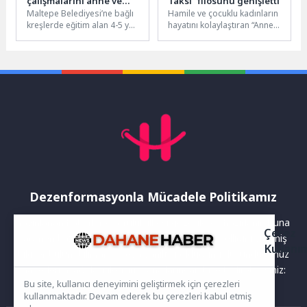
çalışmalarını anne ve
Taksi” filosunu genişletti
Maltepe Belediyesi’ne bağlı
Hamile ve çocuklu kadınların
babalarına sergilediler
kreşlerde eğitim alan 4-5 yaş
hayatını kolaylaştıran “Anne
aralığındaki minikler,
Taksi” uygulamasında araç
öğretmenlerinin
sayısı artırıldı. Filoyu
rehberliğinde yıl boyunca
genişleten Nilüfer...
yaptıkları...
Dezenformasyonla Mücadele Politikamız
Yayınlanan haberler doğruluk ilkesi gözetilerek hazırlanır. Buna
Çerez
rağmen bazı içeriklerde eksik, hatalı veya güncelliğini yitirmiş
Kullanı
bilgiler bulunabilir.Yanlış veya yanıltıcı olduğunu düşündüğünüz
haberleri aşağıdaki iletişim kanallarından bize bildirebilirsiniz:
Bu site, kullanıcı deneyimini geliştirmek için çerezleri
kullanmaktadır. Devam ederek bu çerezleri kabul etmiş