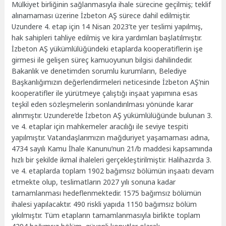
Mülkiyet birliğinin sağlanmasıyla ihale sürecine geçilmiş; teklif
alınamaması üzerine İzbeton AŞ sürece dahil edilmiştir.
Uzundere 4. etap için 14 Nisan 2023’te yer teslimi yapılmış,
hak sahipleri tahliye edilmiş ve kira yardımları başlatılmıştır.
İzbeton AŞ yükümlülüğündeki etaplarda kooperatiflerin işe
girmesi ile gelişen süreç kamuoyunun bilgisi dahilindedir.
Bakanlık ve denetimden sorumlu kurumların, Belediye
Başkanlığımızın değerlendirmeleri neticesinde İzbeton AŞ’nin
kooperatifler ile yürütmeye çalıştığı inşaat yapımına esas
teşkil eden sözleşmelerin sonlandırılması yönünde karar
alınmıştır. Uzundere’de İzbeton AŞ yükümlülüğünde bulunan 3.
ve 4. etaplar için mahkemeler aracılığı ile seviye tespiti
yapılmıştır. Vatandaşlarımızın mağduriyet yaşamaması adına,
4734 sayılı Kamu İhale Kanunu’nun 21/b maddesi kapsamında
hızlı bir şekilde ikmal ihaleleri gerçekleştirilmiştir. Halihazırda 3.
ve 4. etaplarda toplam 1902 bağımsız bölümün inşaatı devam
etmekte olup, teslimatların 2027 yılı sonuna kadar
tamamlanması hedeflenmektedir. 1575 bağımsız bölümün
ihalesi yapılacaktır. 490 riskli yapıda 1150 bağımsız bölüm
yıkılmıştır. Tüm etapların tamamlanmasıyla birlikte toplam