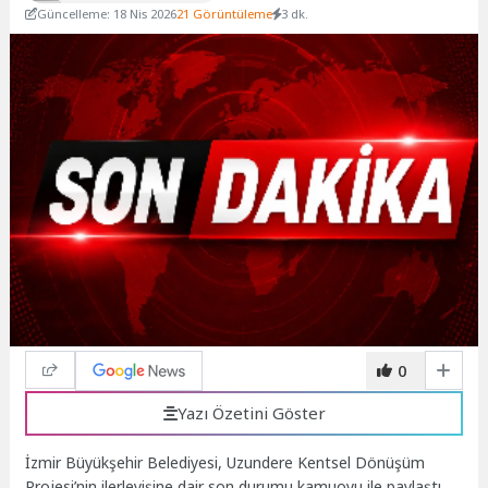
Güncelleme: 18 Nis 2026
21 Görüntüleme
3 dk.
0
Yazı Özetini Göster
İzmir Büyükşehir Belediyesi, Uzundere Kentsel Dönüşüm
Projesi’nin ilerleyişine dair son durumu kamuoyu ile paylaştı.