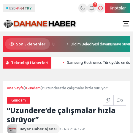
2
Kriptolar
USD
44.64 TRY
Son Eklenenler
a kupalar sahiplerini buldu
Didim Belediyesi dayanışmayı büyütüyor
Teknoloji Haberleri
Samsung Electronics Türkiye’de en üst 
Ana Sayfa
Gündem
“Uzundere’de çalışmalar hızla sürüyor”
Gündem
0
“Uzundere’de çalışmalar hızla
sürüyor”
Beyaz Haber Ajansı
18 Nis 2026 17:41