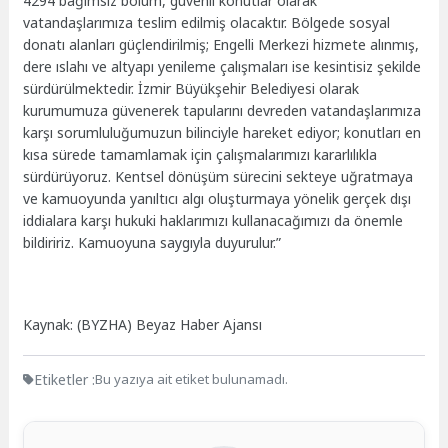
4294 bağımsız bölüm, güvenli konutlar olarak
vatandaşlarımıza teslim edilmiş olacaktır. Bölgede sosyal
donatı alanları güçlendirilmiş; Engelli Merkezi hizmete alınmış,
dere ıslahı ve altyapı yenileme çalışmaları ise kesintisiz şekilde
sürdürülmektedir. İzmir Büyükşehir Belediyesi olarak
kurumumuza güvenerek tapularını devreden vatandaşlarımıza
karşı sorumluluğumuzun bilinciyle hareket ediyor; konutları en
kısa sürede tamamlamak için çalışmalarımızı kararlılıkla
sürdürüyoruz. Kentsel dönüşüm sürecini sekteye uğratmaya
ve kamuoyunda yanıltıcı algı oluşturmaya yönelik gerçek dışı
iddialara karşı hukuki haklarımızı kullanacağımızı da önemle
bildiririz. Kamuoyuna saygıyla duyurulur.”
Kaynak: (BYZHA) Beyaz Haber Ajansı
Etiketler :
Bu yazıya ait etiket bulunamadı.