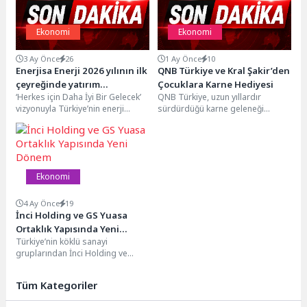
Ekonomi
Ekonomi
3 Ay Önce
26
1 Ay Önce
10
Enerjisa Enerji 2026 yılının ilk
QNB Türkiye ve Kral Şakir’den
çeyreğinde yatırım
Çocuklara Karne Hediyesi
‘Herkes için Daha İyi Bir Gelecek’
QNB Türkiye, uzun yıllardır
kararlılığını sürdürdü
vizyonuyla Türkiye’nin enerji
sürdürdüğü karne geleneği
dönüşümüne öncülük eden
kapsamında bu yıl da çocukları
Enerjisa Enerji, Elektrik...
yeni bir hikâyeyle...
Ekonomi
4 Ay Önce
19
İnci Holding ve GS Yuasa
Ortaklık Yapısında Yeni
Türkiye’nin köklü sanayi
Dönem
gruplarından İnci Holding ve
Japon ortağı GS Yuasa, akü
sektöründe faaliyet gösteren...
Tüm Kategoriler