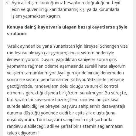
Ayrıca iletişim kurduğunuz hesapların doğruluğunu teyit
edin ve güvenilirliği kanıtlanmamış kişi ya da kurumlarla
işlem yapmaktan kaçının.
Konuya dair Şikayetvar’a ulaşan bazı şikayetlerse şöyle
sıralandı:
“Aralık ayından bu yana Yunanistan için bireysel Schengen vize
randevusu almaya çalışıyorum; ancak sistem nedeniyle
ilerleyemiyorum. Duyuru yapıldıktan saniyeler sonra giriş
yapmama rağmen ödeme aşamasında sürekli hata alıyorum
ve işlem tamamlanmıyor. Aynı gün içinde birkaç denemeden
sonra ise sistem beni tamamen kilitliyor. Yetkililerle iletişime
geçtiğimizde, randevuların dolu olduğu ve sürekli kontrol
etmemiz gerektiği dışında bir çözüm sunulmuyor. Bu süreçte,
bot yazılımlar sayesinde bazı kişilerin randevuları çok kısa
sürede alabildiği ve bireysel başvuru sahiplerinin dezavantajlı
duruma düştüğü yönünde ciddi bir eşitsizlik oluştuğunu
düşünüyorum. Tüm başvuru sahiplerinin eşit şartlarda
randevu alabileceği, adil ve şeffaf bir sistemin sağlanmasını
talep ediyorum.”