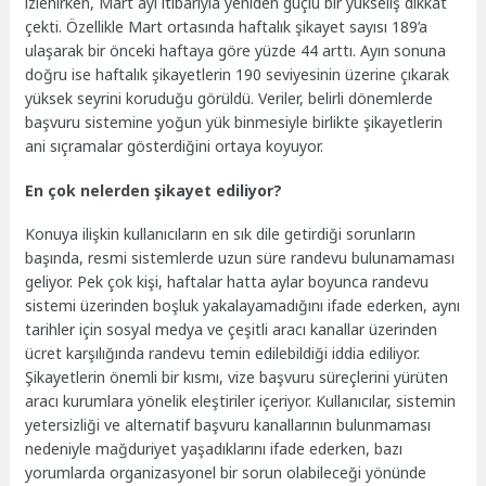
izlenirken, Mart ayı itibarıyla yeniden güçlü bir yükseliş dikkat
çekti. Özellikle Mart ortasında haftalık şikayet sayısı 189’a
ulaşarak bir önceki haftaya göre yüzde 44 arttı. Ayın sonuna
doğru ise haftalık şikayetlerin 190 seviyesinin üzerine çıkarak
yüksek seyrini koruduğu görüldü. Veriler, belirli dönemlerde
başvuru sistemine yoğun yük binmesiyle birlikte şikayetlerin
ani sıçramalar gösterdiğini ortaya koyuyor.
En çok nelerden şikayet ediliyor?
Konuya ilişkin kullanıcıların en sık dile getirdiği sorunların
başında, resmi sistemlerde uzun süre randevu bulunamaması
geliyor. Pek çok kişi, haftalar hatta aylar boyunca randevu
sistemi üzerinden boşluk yakalayamadığını ifade ederken, aynı
tarihler için sosyal medya ve çeşitli aracı kanallar üzerinden
ücret karşılığında randevu temin edilebildiği iddia ediliyor.
Şikayetlerin önemli bir kısmı, vize başvuru süreçlerini yürüten
aracı kurumlara yönelik eleştiriler içeriyor. Kullanıcılar, sistemin
yetersizliği ve alternatif başvuru kanallarının bulunmaması
nedeniyle mağduriyet yaşadıklarını ifade ederken, bazı
yorumlarda organizasyonel bir sorun olabileceği yönünde