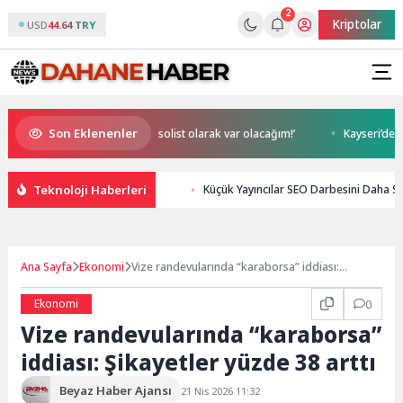
2
Kriptolar
USD
44.64 TRY
Son Eklenenler
NR1 Magazin’de: ‘Son assolist olarak var olacağım!’
Kayseri’de izdiha
Teknoloji Haberleri
Küçük Yayıncılar SEO Darbesini Daha S
Ana Sayfa
Ekonomi
Vize randevularında “karaborsa” iddiası:
Şikayetler yüzde 38 arttı
Ekonomi
0
Vize randevularında “karaborsa”
iddiası: Şikayetler yüzde 38 arttı
Beyaz Haber Ajansı
21 Nis 2026 11:32