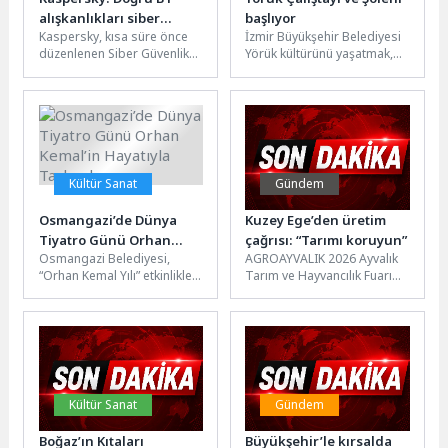
alışkanlıkları siber
başlıyor
Kaspersky, kısa süre önce
İzmir Büyükşehir Belediyesi
dayanıklılığı
düzenlenen Siber Güvenlik
Yörük kültürünü yaşatmak,
güçlendiriyor
Hafta sonu etkinliğinde Orta
tanıtmak ve gelecek
Doğu, Türkiye ve Afrika...
kuşaklara aktarmak amacıyla
11-12 Nisan tarihleri...
Kültür Sanat
Gündem
Osmangazi’de Dünya
Kuzey Ege’den üretim
Tiyatro Günü Orhan
çağrısı: “Tarımı koruyun”
Osmangazi Belediyesi,
AGROAYVALIK 2026 Ayvalık
Kemal’in Hayatıyla
“Orhan Kemal Yılı” etkinlikleri
Tarım ve Hayvancılık Fuarı
Taçlandı
kapsamında düzenlediği
kapsamında düzenlenen
özel geceyle, edebiyat ile
Zeytin Üretim Zirvesi’nde bir
tiyatroyu aynı sahnede...
araya gelen...
Kültür Sanat
Gündem
Boğaz’ın Kıtaları
Büyükşehir’le kırsalda