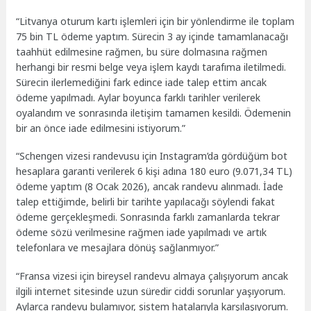
“Litvanya oturum kartı işlemleri için bir yönlendirme ile toplam
75 bin TL ödeme yaptım. Sürecin 3 ay içinde tamamlanacağı
taahhüt edilmesine rağmen, bu süre dolmasına rağmen
herhangi bir resmi belge veya işlem kaydı tarafıma iletilmedi.
Sürecin ilerlemediğini fark edince iade talep ettim ancak
ödeme yapılmadı. Aylar boyunca farklı tarihler verilerek
oyalandım ve sonrasında iletişim tamamen kesildi. Ödemenin
bir an önce iade edilmesini istiyorum.”
“Schengen vizesi randevusu için Instagram’da gördüğüm bot
hesaplara garanti verilerek 6 kişi adına 180 euro (9.071,34 TL)
ödeme yaptım (8 Ocak 2026), ancak randevu alınmadı. İade
talep ettiğimde, belirli bir tarihte yapılacağı söylendi fakat
ödeme gerçekleşmedi. Sonrasında farklı zamanlarda tekrar
ödeme sözü verilmesine rağmen iade yapılmadı ve artık
telefonlara ve mesajlara dönüş sağlanmıyor.”
“Fransa vizesi için bireysel randevu almaya çalışıyorum ancak
ilgili internet sitesinde uzun süredir ciddi sorunlar yaşıyorum.
Aylarca randevu bulamıyor, sistem hatalarıyla karşılaşıyorum.