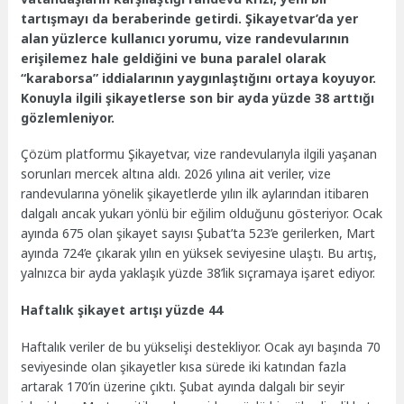
tartışmayı da beraberinde getirdi. Şikayetvar’da yer
alan yüzlerce kullanıcı yorumu, vize randevularının
erişilemez hale geldiğini ve buna paralel olarak
“karaborsa” iddialarının yaygınlaştığını ortaya koyuyor.
Konuyla ilgili şikayetlerse son bir ayda yüzde 38 arttığı
gözlemleniyor.
Çözüm platformu Şikayetvar, vize randevularıyla ilgili yaşanan
sorunları mercek altına aldı. 2026 yılına ait veriler, vize
randevularına yönelik şikayetlerde yılın ilk aylarından itibaren
dalgalı ancak yukarı yönlü bir eğilim olduğunu gösteriyor. Ocak
ayında 675 olan şikayet sayısı Şubat’ta 523’e gerilerken, Mart
ayında 724’e çıkarak yılın en yüksek seviyesine ulaştı. Bu artış,
yalnızca bir ayda yaklaşık yüzde 38’lik sıçramaya işaret ediyor.
Haftalık şikayet artışı yüzde 44
Haftalık veriler de bu yükselişi destekliyor. Ocak ayı başında 70
seviyesinde olan şikayetler kısa sürede iki katından fazla
artarak 170’in üzerine çıktı. Şubat ayında dalgalı bir seyir