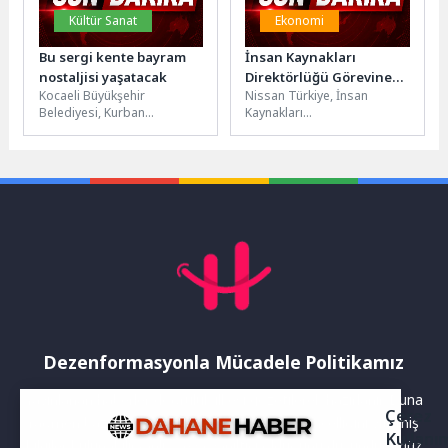
Kültür Sanat
Ekonomi
Bu sergi kente bayram
İnsan Kaynakları
nostaljisi yaşatacak
Direktörlüğü Görevine
Kocaeli Büyükşehir
Nissan Türkiye, İnsan
Sevdiye Baran Demirci
Belediyesi, Kurban
Kaynakları
Getirildi
Bayramı’nda kente bayram
organizasyonunda üst
nostaljisi yaşatacak.
düzey bir atamayı duyurdu.
“Geçmişten Günümüze
Şirket bünyesinde uzun
Bayramlar &
yıllardır farklı...
Bayramlaşmalar” konulu...
Dezenformasyonla Mücadele Politikamız
Yayınlanan haberler doğruluk ilkesi gözetilerek hazırlanır. Buna
Çerez
rağmen bazı içeriklerde eksik, hatalı veya güncelliğini yitirmiş
Kullanı
bilgiler bulunabilir.Yanlış veya yanıltıcı olduğunu düşündüğünüz