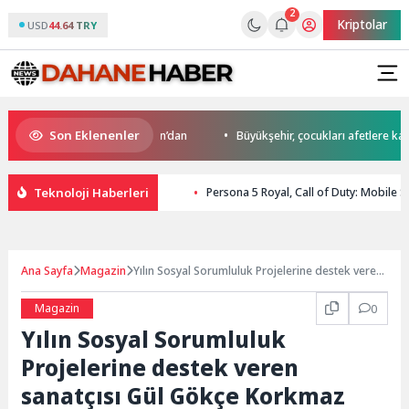
2
Kriptolar
USD
44.64 TRY
Son Eklenenler
’da start Başkan Büyükakın’dan
Büyükşehir, çocukları afetlere karşı bi
Teknoloji Haberleri
Persona 5 Royal, Call of Duty: Mobile S
Ana Sayfa
Magazin
Yılın Sosyal Sorumluluk Projelerine destek veren
sanatçısı Gül Gökçe Korkmaz
Magazin
0
Yılın Sosyal Sorumluluk
Projelerine destek veren
sanatçısı Gül Gökçe Korkmaz