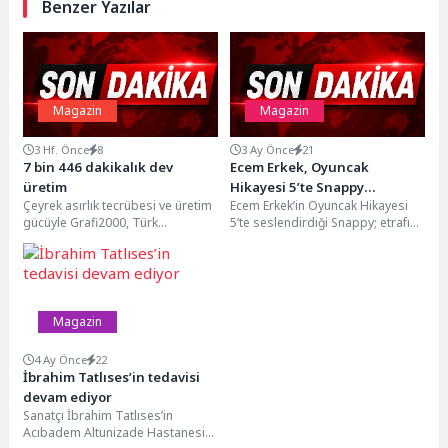
Benzer Yazılar
Magazin
Magazin
3 Hf. Önce
8
3 Ay Önce
21
7 bin 446 dakikalık dev
Ecem Erkek, Oyuncak
üretim
Hikayesi 5’te Snappy
Çeyrek asırlık tecrübesi ve üretim
Ecem Erkek’in Oyuncak Hikayesi
Karakterini Seslendirdi
gücüyle Grafi2000, Türk
5’te seslendirdiği Snappy; etrafına
animasyonuna yön vermeyi
neşe saçan, sorun çözmeye
sürdürüyor.Varol Yaşaroğlu'nun
hevesli ve tam bir...
kurucusu olduğu...
Magazin
4 Ay Önce
22
İbrahim Tatlıses’in tedavisi
devam ediyor
Sanatçı İbrahim Tatlıses’in
Acıbadem Altunizade Hastanesi