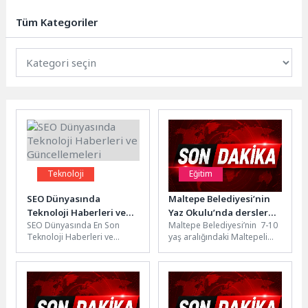
Acil Servisine başvurmasıyla
başlayan tedavi süreci hakkında 9
Tüm Kategoriler
Nisan...
Teknoloji
Eğitim
SEO Dünyasında
Maltepe Belediyesi’nin
Teknoloji Haberleri ve
Yaz Okulu’nda dersler
SEO Dünyasında En Son
Maltepe Belediyesi’nin 7-10
Güncellemeleri
başladı
Teknoloji Haberleri ve
yaş aralığındaki Maltepeli
Güncellemeleri 2026 Yılına
çocuklara yönelik
Yönelik SEO Trendleri ve
düzenlediği Yaz Okulu’nun ilk
Güncellemeler...
gününde çocuklar
birbirinden...