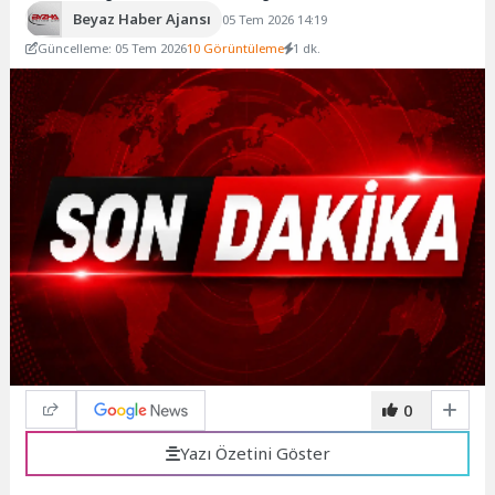
Beyaz Haber Ajansı
05 Tem 2026 14:19
Güncelleme: 05 Tem 2026
10 Görüntüleme
1 dk.
0
Yazı Özetini Göster