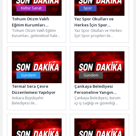
Kültür Sanat
Spor
Tohum Otizm Vakfı
Yaz Spor Okulları ve
Eğitim Kurumları
Herkes İçin Spor
Tohum Otizm Vakfı Eğitim
Yaz Spor Okulları ve Herkes
Öğrencilerinden
programları başlıyor
Kurumları, geleneksel hale
İçin Spor projeleri ile
Gururlandıran Yıl Sonu
gelen Yıl Sonu Gösterisi ile
basketboldan yüzmeye,
Gösterisi
bir eğitim dönemini...
masa tenisinden birçok
farklı...
Gündem
Gündem
Termal Sera Çevre
Çankaya Belediyesi
Düzenlemesi Yapılıyor
Personeline Yangın
Ankara Büyükşehir
Çankaya Belediyesi, kurum
Eğitimi ve Tatbikat
Belediyesi ile
içi iş sağlığı ve güvenliği
Kahramankazan Belediyesi
çalışmaları kapsamında 430
iş birliğinde, Soğucak
personele yangın eğitimi
Mahallesi'nde bulunan
ve...
Termal Sera çevresinde
çevre...