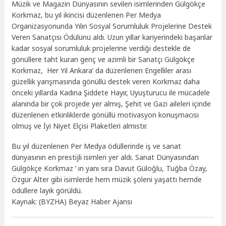
Müzik ve Magazin Dünyasının sevilen isimlerinden Gülgökçe
Korkmaz, bu yıl ikincisi düzenlenen Per Medya
Organizasyonunda Yılın Sosyal Sorumluluk Projelerine Destek
Veren Sanatçısı Ödülünü aldı. Uzun yıllar kariyerindeki başarılar
kadar sosyal sorumluluk projelerine verdiği destekle de
gönüllere taht kuran genç ve azimli bir Sanatçı Gülgökçe
Korkmaz, Her Yıl Ankara’ da düzenlenen Engelliler arası
güzellik yarışmasında gönüllü destek veren Korkmaz daha
önceki yıllarda Kadına Şiddete Hayır, Uyuşturucu ile mücadele
alaninda bir çok projede yer almış, Şehit ve Gazi aileleri içinde
düzenlenen etkinliklerde gönüllü motivasyon konuşmacısı
olmuş ve İyi Niyet Elçisi Plaketleri almıstır.
Bu yıl düzenlenen Per Medya ödüllerinde iş ve sanat
dünyasının en prestijli isimleri yer aldı. Sanat Dünyasından
Gülgökçe Korkmaz ‘ ın yanı sıra Davut Güloğlu, Tuğba Özay,
Özgür Alter gibi isimlerde hem müzik şöleni yaşattı hemde
ödüllere layık görüldü.
Kaynak: (BYZHA) Beyaz Haber Ajansı