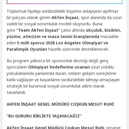
Toplumsal faydayı sürdürülebilir büyüme anlayışının ayrılmaz
bir parçası olarak gören
Akfen İnşaat
, spor alanında da uzun
vadeli bir sosyal sorumluluk modeli oluşturdu. Buna
göre
“Team Akfen İnşaat”
çatısı altında
okçuluk, bisiklet,
yüzme, atletizm ve masa tenisi branşlarında
mücadele
eden
5 milli sporcu
2028 Los Angeles Olimpiyat ve
Paralimpik Oyunları
hazırlık sürecinde desteklenecek.
Bu program yalnızca bir sponsorluk desteği değil; genç
sporcuların
Olimpiyat hedeflerine uzanan
uzun soluklu
yolculuklarında yanlarında duran, onların gelişim süreçlerine
katkı sağlayan ve başarılarını sürdürülebilir kılmayı amaçlayan
stratejik bir kurumsal sosyal sorumluluk adımı olarak
tasarlandı.
AKFEN İNŞAAT GENEL MÜDÜRÜ COŞKUN MESUT RUHİ:
“BU GURURU BİRLİKTE YAŞAYACAĞIZ”
Akfen İnşaat Genel Müdürü Coşkun Mesut Ruhi
, projeye