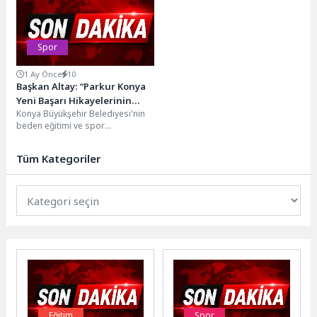
Federasyonu iş birliğiyle...
altyapısını güçlendirmeye yönelik
çalışmalarını...
Spor
1 Ay Önce
10
Başkan Altay: “Parkur Konya
Yeni Başarı Hikayelerinin
Konya Büyükşehir Belediyesi'nin
Adresi Olmaya Devam Ediyor”
beden eğitimi ve spor
yüksekokulları, polislik, bekçilik,
spor liseleri ve askeri okullar...
Tüm Kategoriler
Eğitim
Spor