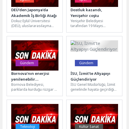
DEÜ’den Japonya’da
Dostluk kazandı,
Akademik İş Birliği Atağı
Yenişehir coştu
Dokuz Eylül Üniversitesi
Yenişehir Belediyesi
(DEÜ), uluslararasılaşma
tarafından 19 Mayıs
vizyonu doğrultusunda
Atatürk’ü Anma, Gençlik ve
dünyanın saygın
Spor Bayramı kapsamında
yükseköğretim kurumlarıyla
düzenlenen Penaltı
akademik ilişkilerini
Turnuvası,...
güçlendirmeye devam...
Gündem
Gündem
Bornova’nın enerjisi
İSU, İzmit’te Altyapıyı
yenilenebilir
Güçlendiriyor
Bornova Belediyesi,
İSU Genel Müdürlüğü, İzmit
kaynaklardan
parklarda kurduğu rüzgar ve
genelinde hayata geçirdiği
sağlanacak
güneş enerjisini birleştiren
altyapı yatırımlarıyla içme
hibrit direklerle aydınlatma
suyu, kanalizasyon ve
ve güvenlik sistemlerinin...
yağmur suyu...
Teknoloji
Kültür Sanat