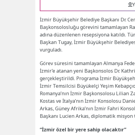
Y
İzmir Büyükşehir Belediye Başkanı Dr. Ce
Başkonsolosluğu görevini tamamlayan Ralf
adına düzenlenen resepsiyona katıldı. Tü
Başkan Tugay, İzmir Büyükşehir Belediyesi 
vurguladı.
Görev süresini tamamlayan Almanya Feder
İzmir’e atanan yeni Başkonsolos Dr. Kathr
gerçekleştirildi. Programa İzmir Büyükşeh
İzmir Temsilcisi Büyükelçi Yeşim Kebapçıo
Romanya’nın İzmir Başkonsolosu Lilian Za
Kostas ve İtalya’nın İzmir Konsolosu Dani
Arkas, Güney Afrika’nın İzmir Fahri Kons
Başkanı Lucien Arkas, diplomatik misyon te
“İzmir özel bir yere sahip olacaktır”