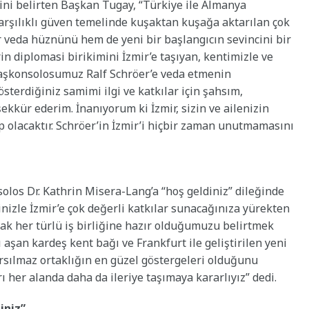
ini belirten Başkan Tugay, “Türkiye ile Almanya
arşılıklı güven temelinde kuşaktan kuşağa aktarılan çok
ir veda hüznünü hem de yeni bir başlangıcın sevincini bir
n diplomasi birikimini İzmir’e taşıyan, kentimizle ve
aşkonsolosumuz Ralf Schröer’e veda etmenin
sterdiğiniz samimi ilgi ve katkılar için şahsım,
kür ederim. İnanıyorum ki İzmir, sizin ve ailenizin
p olacaktır. Schröer’in İzmir’i hiçbir zaman unutmamasını
olos Dr. Kathrin Misera-Lang’a “hoş geldiniz” dileğinde
izle İzmir’e çok değerli katkılar sunacağınıza yürekten
rak her türlü iş birliğine hazır olduğumuzu belirtmek
 aşan kardeş kent bağı ve Frankfurt ile geliştirilen yeni
sarsılmaz ortaklığın en güzel göstergeleri olduğunu
 her alanda daha da ileriye taşımaya kararlıyız” dedi.
iniz”