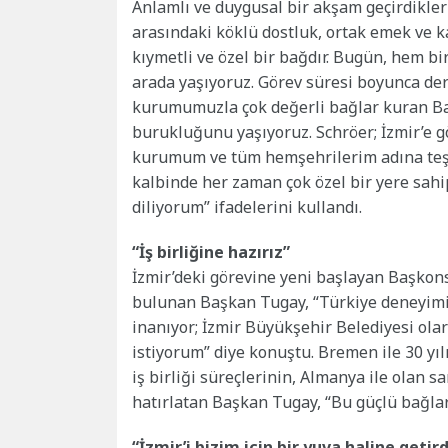
Anlamlı ve duygusal bir akşam geçirdikler
arasındaki köklü dostluk, ortak emek ve k
kıymetli ve özel bir bağdır. Bugün, hem b
arada yaşıyoruz. Görev süresi boyunca deri
kurumumuzla çok değerli bağlar kuran B
burukluğunu yaşıyoruz. Schröer; İzmir’e gö
kurumum ve tüm hemşehrilerim adına teşek
kalbinde her zaman çok özel bir yere sahi
diliyorum” ifadelerini kullandı.
“İş birliğine hazırız”
İzmir’deki görevine yeni başlayan Başkons
bulunan Başkan Tugay, “Türkiye deneyimin
inanıyor; İzmir Büyükşehir Belediyesi ola
istiyorum” diye konuştu. Bremen ile 30 yılı
iş birliği süreçlerinin, Almanya ile olan 
hatırlatan Başkan Tugay, “Bu güçlü bağları
“İzmir’i bizim için bir yuva haline getird