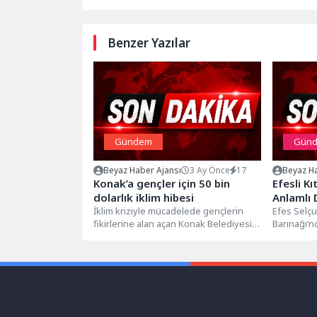
Benzer Yazılar
Gündem
Gün
Beyaz Haber Ajansı
3 Ay Önce
17
Beyaz Ha
Konak’a gençler için 50 bin
Efesli K
dolarlık iklim hibesi
Anlamlı
İklim kriziyle mücadelede gençlerin
Efes Selç
fikirlerine alan açan Konak Belediyesi,
Barınağı’n
Bloomberg Philanthropies destekli
destek, Hel
Gençlik İklim Eylemi...
Hayvansev