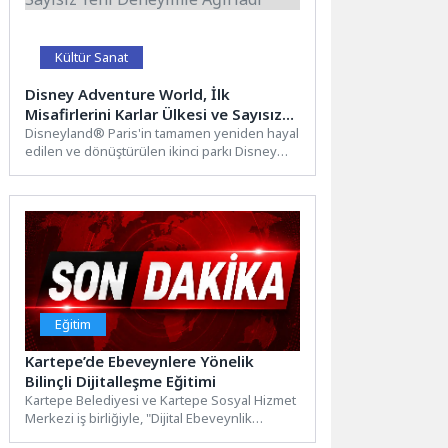
Kültür Sanat
Disney Adventure World, İlk
Misafirlerini Karlar Ülkesi ve Sayısız
Yeni Deneyimle Ağırladı
Disneyland® Paris'in tamamen yeniden hayal
edilen ve dönüştürülen ikinci parkı Disney
Adventure World, World of Frozen...
Eğitim
Kartepe’de Ebeveynlere Yönelik
Bilinçli Dijitalleşme Eğitimi
Kartepe Belediyesi ve Kartepe Sosyal Hizmet
Merkezi iş birliğiyle, "Dijital Ebeveynlik
Atölyesi" düzenlendi. Kartepe İlçe...