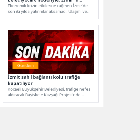
projeleri için iki yılda 42,5 milyar lirayı
Ekonomik krizin etkilerine rağmen İzmir’de
son iki yılda yatırımlar aksamadı. Ulaşımı ve
aşan yatırım
trafiği rahatlatacak projelere,...
Gündem
İzmit sahil bağlantı kolu trafiğe
kapatılıyor
Kocaeli Büyükşehir Belediyesi, trafiğe nefes
aldıracak Başiskele Kavşağı Projesi’nde
önemli bir aşamaya daha geçiyor. Proje...