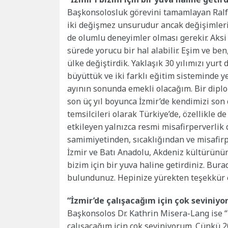
Başkonsolosluk görevini tamamlayan Ralf 
iki değişmez unsurudur ancak değişimlerin 
de olumlu deneyimler olması gerekir. Aksi
sürede yorucu bir hal alabilir. Eşim ve be
ülke değiştirdik. Yaklaşık 30 yılımızı yurt
büyüttük ve iki farklı eğitim sisteminde ye
ayının sonunda emekli olacağım. Bir diplom
son üç yıl boyunca İzmir’de kendimizi son
temsilcileri olarak Türkiye’de, özellikle d
etkileyen yalnızca resmi misafirperverlik
samimiyetinden, sıcaklığından ve misafirp
İzmir ve Batı Anadolu, Akdeniz kültürünün
bizim için bir yuva haline getirdiniz. Bura
bulundunuz. Hepinize yürekten teşekkür 
“İzmir’de çalışacağım için çok seviniy
Başkonsolos Dr. Kathrin Misera-Lang ise
çalışacağım için çok seviniyorum. Çünkü 2