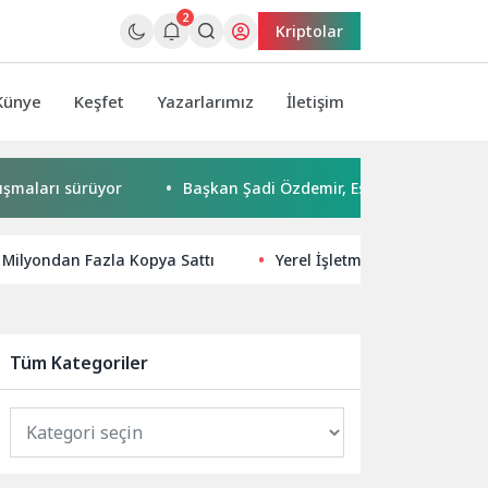
2
Kriptolar
Künye
Keşfet
Yazarlarımız
İletişim
ı sürüyor
Başkan Şadi Özdemir, Esentepeliler’i dinledi
 Milyondan Fazla Kopya Sattı
Yerel İşletmeler İçin Teknoloj
Tüm Kategoriler