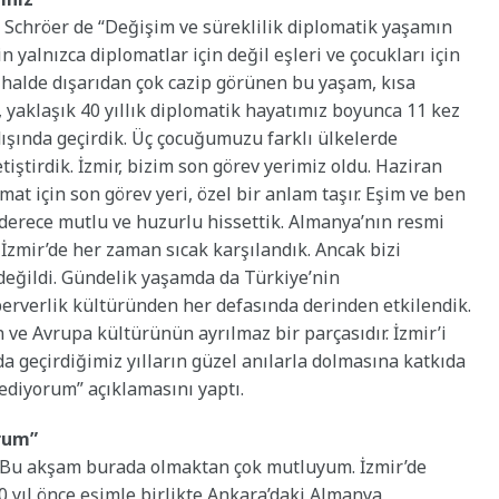
Schröer de “Değişim ve süreklilik diplomatik yaşamın
yalnızca diplomatlar için değil eşleri ve çocukları için
 halde dışarıdan çok cazip görünen bu yaşam, kısa
n, yaklaşık 40 yıllık diplomatik hayatımız boyunca 11 kez
 dışında geçirdik. Üç çocuğumuzu farklı ülkelerde
tiştirdik. İzmir, bizim son görev yerimiz oldu. Haziran
at için son görev yeri, özel bir anlam taşır. Eşim ve ben
 derece mutlu ve huzurlu hissettik. Almanya’nın resmi
e İzmir’de her zaman sıcak karşılandık. Ancak bizi
 değildi. Gündelik yaşamda da Türkiye’nin
erverlik kültüründen her defasında derinden etkilendik.
 ve Avrupa kültürünün ayrılmaz bir parçasıdır. İzmir’i
da geçirdiğimiz yılların güzel anılarla dolmasına katkıda
ediyorum” açıklamasını yaptı.
orum”
 “Bu akşam burada olmaktan çok mutluyum. İzmir’de
0 yıl önce eşimle birlikte Ankara’daki Almanya