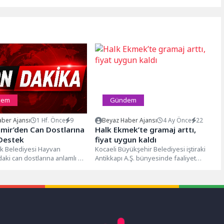
dem
Gündem
ber Ajansı
1 Hf. Önce
9
Beyaz Haber Ajansı
4 Ay Önce
22
ıtmir’den Can Dostlarına
Halk Ekmek’te gramaj arttı,
 Destek
fiyat uygun kaldı
uk Belediyesi Hayvan
Kocaeli Büyükşehir Belediyesi iştiraki
daki can dostlarına anlamlı bir
Antikkapı A.Ş. bünyesinde faaliyet
ga’nın Efesli Kıtmir
gösteren Hızır 41 Üretim Tesisinde
er Grubu’ndan...
hijyenik ve...