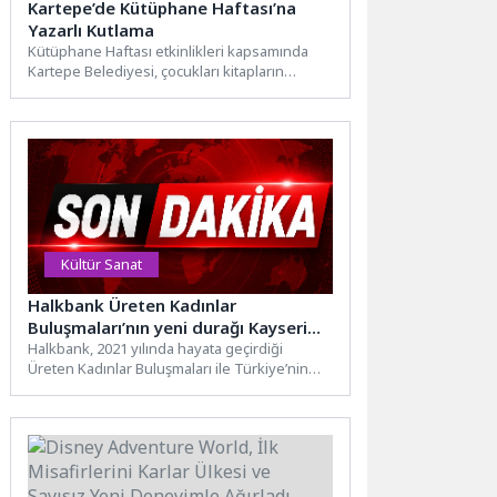
Kartepe’de Kütüphane Haftası’na
Yazarlı Kutlama
Kütüphane Haftası etkinlikleri kapsamında
Kartepe Belediyesi, çocukları kitapların
büyülü dünyasıyla buluşturmaya devam
ediyor. Kartepe İlçe...
Kültür Sanat
Halkbank Üreten Kadınlar
Buluşmaları’nın yeni durağı Kayseri
oldu
Halkbank, 2021 yılında hayata geçirdiği
Üreten Kadınlar Buluşmaları ile Türkiye’nin
farklı şehirlerinden girişimci kadınlarla bir...