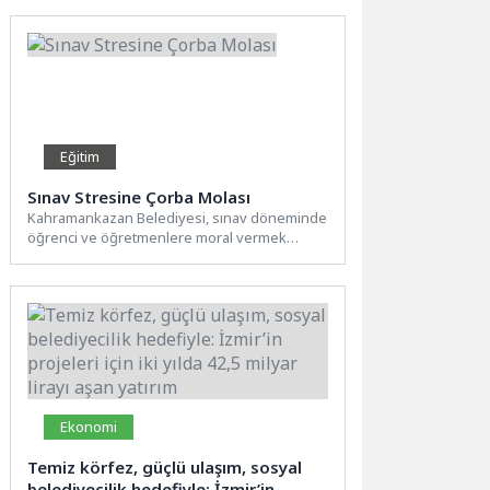
Eğitim
Sınav Stresine Çorba Molası
Kahramankazan Belediyesi, sınav döneminde
öğrenci ve öğretmenlere moral vermek
amacıyla sıcak çorba ikramında
bulundu. Sağlık İşleri...
Ekonomi
Temiz körfez, güçlü ulaşım, sosyal
belediyecilik hedefiyle: İzmir’in