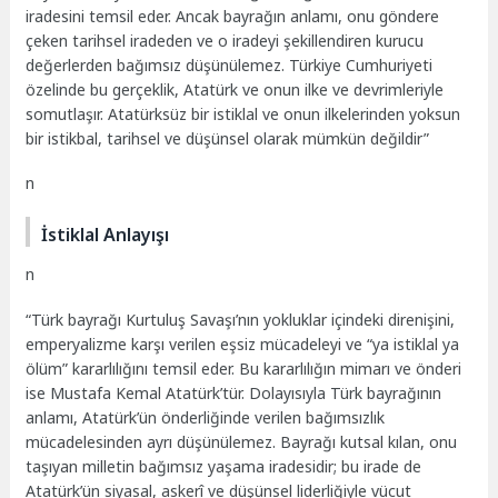
iradesini temsil eder. Ancak bayrağın anlamı, onu göndere
çeken tarihsel iradeden ve o iradeyi şekillendiren kurucu
değerlerden bağımsız düşünülemez. Türkiye Cumhuriyeti
özelinde bu gerçeklik, Atatürk ve onun ilke ve devrimleriyle
somutlaşır. Atatürksüz bir istiklal ve onun ilkelerinden yoksun
bir istikbal, tarihsel ve düşünsel olarak mümkün değildir”
n
İstiklal Anlayışı
n
“Türk bayrağı Kurtuluş Savaşı’nın yokluklar içindeki direnişini,
emperyalizme karşı verilen eşsiz mücadeleyi ve “ya istiklal ya
ölüm” kararlılığını temsil eder. Bu kararlılığın mimarı ve önderi
ise Mustafa Kemal Atatürk’tür. Dolayısıyla Türk bayrağının
anlamı, Atatürk’ün önderliğinde verilen bağımsızlık
mücadelesinden ayrı düşünülemez. Bayrağı kutsal kılan, onu
taşıyan milletin bağımsız yaşama iradesidir; bu irade de
Atatürk’ün siyasal, askerî ve düşünsel liderliğiyle vücut