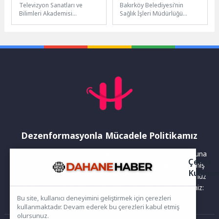
Televizyon Sanatları ve
Bakırköy Belediyesi’nin
Toplam 125 Emmy®
Doğru Beslenme”
Bilimleri Akademisi
Sağlık İşleri Müdürlüğü
Adaylığı
Söyleşisi
tarafından bu yıl 78'incisi
tarafından, Bakırköy
düzenlenecek Emmy®
Belediyesi Engelsiz Yaşam
Ödülleri için adaylar
Evi Kartaltepe Millet
açıklandı. Dünyanın en...
Parkı’nda düzenlenen...
Dezenformasyonla Mücadele Politikamız
Yayınlanan haberler doğruluk ilkesi gözetilerek hazırlanır. Buna
Çerez
rağmen bazı içeriklerde eksik, hatalı veya güncelliğini yitirmiş
Kullanı
bilgiler bulunabilir.Yanlış veya yanıltıcı olduğunu düşündüğünüz
haberleri aşağıdaki iletişim kanallarından bize bildirebilirsiniz:
Bu site, kullanıcı deneyimini geliştirmek için çerezleri
kullanmaktadır. Devam ederek bu çerezleri kabul etmiş
olursunuz.