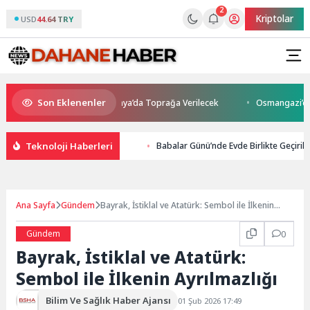
2
Kriptolar
USD
44.64 TRY
Son Eklenenler
ı Kaybetti: Kuzey Makedonya’da Toprağa Verilecek
Osmangazi’de Gelec
Teknoloji Haberleri
Babalar Günü’nde Evde Birlikte Geçiril
Ana Sayfa
Gündem
Bayrak, İstiklal ve Atatürk: Sembol ile İlkenin
Ayrılmazlığı
Gündem
0
Bayrak, İstiklal ve Atatürk:
Sembol ile İlkenin Ayrılmazlığı
Bilim Ve Sağlık Haber Ajansı
01 Şub 2026 17:49