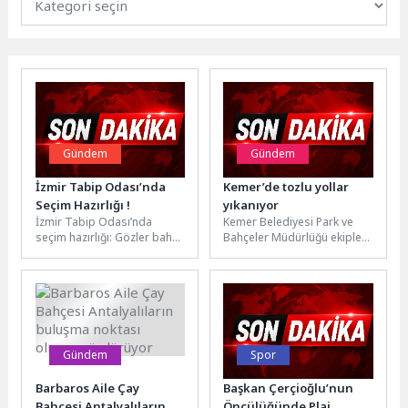
Gündem
Gündem
İzmir Tabip Odası’nda
Kemer’de tozlu yollar
Seçim Hazırlığı !
yıkanıyor
İzmir Tabip Odası’nda
Kemer Belediyesi Park ve
seçim hazırlığı: Gözler bahar
Bahçeler Müdürlüğü ekipleri,
aylarındaki genel kurula
ilçe genelindeki çalışmalar
çevrildi. İzmir’de hekimlerin
nedeniyle tozlanan yolları
meslek örgütü...
yıkayarak vatandaşların...
Gündem
Spor
Barbaros Aile Çay
Başkan Çerçioğlu’nun
Bahçesi Antalyalıların
Öncülüğünde Plaj