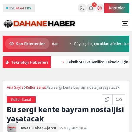
2
Kriptolar
USD
44.64 TRY
Son Eklenenler
da start Başkan Büyükakın’dan
Büyükşehir, çocukları afetlere karşı bili
Teknoloji Haberleri
Teknik SEO ve Yenilikçi Teknoloji İçin E
Ana Sayfa
Kültür Sanat
Bu sergi kente bayram nostaljisi yaşatacak
Kültür Sanat
0
Bu sergi kente bayram nostaljisi
yaşatacak
Beyaz Haber Ajansı
25 May 2026 10:49