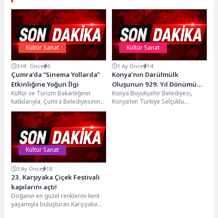
Kültür Sanat
Kültür Sanat
3 Hf. Önce
6
1 Ay Önce
14
Çumra’da “Sinema Yollarda”
Konya’nın Darülmülk
Etkinliğine Yoğun İlgi
Oluşunun 929. Yıl Dönümü
Kültür ve Turizm Bakanlığının
Konya Büyükşehir Belediyesi,
Kutlandı
katkılarıyla, Çumra Belediyesinin
Konya’nın Türkiye Selçuklu
ev sahipliğinde düzenlenen
Devleti’ne başşehir oluşunun 929.
"Sinema Yollarda" etkinliği,
Yılı etkinlikleri kapsamında
Çumralıları kültür...
Darülmülk Kutlamaları...
Kültür Sanat
3 Ay Önce
18
23. Karşıyaka Çiçek Festivali
kapılarını açtı!
Doğanın en güzel renklerini kent
yaşamıyla buluşturan Karşıyaka
Çiçek Festivali, bu yıl 23’üncü kez