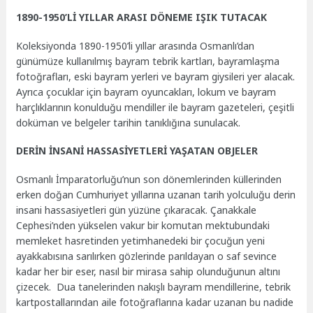
1890-1950’Lİ YILLAR ARASI DÖNEME IŞIK TUTACAK
Koleksiyonda 1890-1950’li yıllar arasında Osmanlı’dan
günümüze kullanılmış bayram tebrik kartları, bayramlaşma
fotoğrafları, eski bayram yerleri ve bayram giysileri yer alacak.
Ayrıca çocuklar için bayram oyuncakları, lokum ve bayram
harçlıklarının konulduğu mendiller ile bayram gazeteleri, çeşitli
doküman ve belgeler tarihin tanıklığına sunulacak.
DERİN İNSANİ HASSASİYETLERİ YAŞATAN OBJELER
Osmanlı İmparatorluğu’nun son dönemlerinden küllerinden
erken doğan Cumhuriyet yıllarına uzanan tarih yolculuğu derin
insani hassasiyetleri gün yüzüne çıkaracak. Çanakkale
Cephesi’nden yükselen vakur bir komutan mektubundaki
memleket hasretinden yetimhanedeki bir çocuğun yeni
ayakkabısına sarılırken gözlerinde parıldayan o saf sevince
kadar her bir eser, nasıl bir mirasa sahip olunduğunun altını
çizecek. Dua tanelerinden nakışlı bayram mendillerine, tebrik
kartpostallarından aile fotoğraflarına kadar uzanan bu nadide