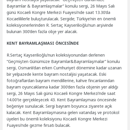
Bayramlar & Bayramlaşmalar” konulu sergi, 26 Mayıs Salı
günü Kocaeli Kongre Merkezi Fuayesi’nde saat 13.30’da
Kocaelililerle buluşturulacak. Sergide; Türkiye’nin en önemli
koleksiyonerlerinden R. Sertaç Kayserilioğlu’nun arşivinde
bulunan 300’den fazla obje yer alacak.
KENT BAYRAMLAŞMASI ÖNCESİNDE
R.Sertaç Kayserilioğlu’nun koleksiyonundan derlenen
“Geçmişten Günümüze Bayramlar&Bayramlaşmalar” konulu
sergi, Osmanlı’dan erken Cumhuriyet dönemine kadar uzanan
bir yelpazede kente bayram nostaljisi yaşatacak. Eski
fotoğraflardan bayram mendillerine, kahve fincanlarından
bayram oyuncaklarına kadar 300’den fazla objenin yer aldığı
sergi, 26 Mayıs Salı günü Kocaeli Kongre Merkezi’nde saat
14.00’te gerçekleşecek 43. Kent Bayramlaşması öncesinde
beğeniye sunulacak. Sergi bayram boyunca ziyarete açık
kalacak. Kent Bayramlaşmasına gelen vatandaş ve protokol
üyeleri bu önemli koleksiyonu Kocaeli Kongre Merkezi
Fuayesi’nde gezme fırsatı bulacak.