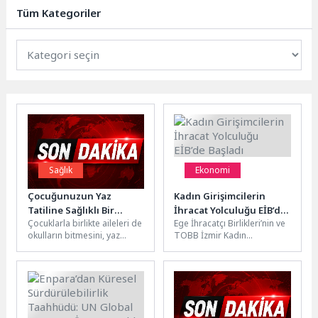
ziyaretçilerini...
Tüm Kategoriler
Sağlık
Ekonomi
Çocuğunuzun Yaz
Kadın Girişimcilerin
Tatiline Sağlıklı Bir
İhracat Yolculuğu EİB’de
Çocuklarla birlikte aileleri de
Ege İhracatçı Birlikleri’nin ve
Gülüşle Başlaması İçin 5
Başladı
okulların bitmesini, yaz
TOBB İzmir Kadın
Öneri
tatilinin başlamasını
Girişimciler Kurulu iş
heyecanla bekliyor. Ancak bu
birliğiyle yürütülen “İhracatta
bekleyişte konforlu...
Kadın Gücü...