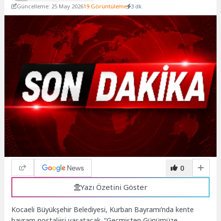
Güncelleme: 25 May 2026
19 Görüntüleme
3 dk.
0
Yazı Özetini Göster
Kocaeli Büyükşehir Belediyesi, Kurban Bayramı’nda kente
bayram nostaljisi yaşatacak. “Geçmişten Günümüze