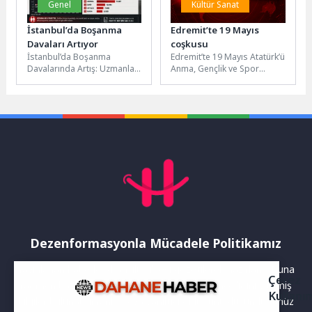
Genel
Kültür Sanat
İstanbul’da Boşanma
Edremit’te 19 Mayıs
Davaları Artıyor
coşkusu
İstanbul’da Boşanma
Edremit’te 19 Mayıs Atatürk’ü
Davalarında Artış: Uzmanlar
Anma, Gençlik ve Spor
Yeni Risk Faktörlerine İşaret
Bayramı büyük bir coşku ve
Ediyor İstanbul’da boşanma
yoğun katılımla...
davalarındaki artış,
megakentteki...
Dezenformasyonla Mücadele Politikamız
Yayınlanan haberler doğruluk ilkesi gözetilerek hazırlanır. Buna
Çerez
rağmen bazı içeriklerde eksik, hatalı veya güncelliğini yitirmiş
Kullanı
bilgiler bulunabilir.Yanlış veya yanıltıcı olduğunu düşündüğünüz