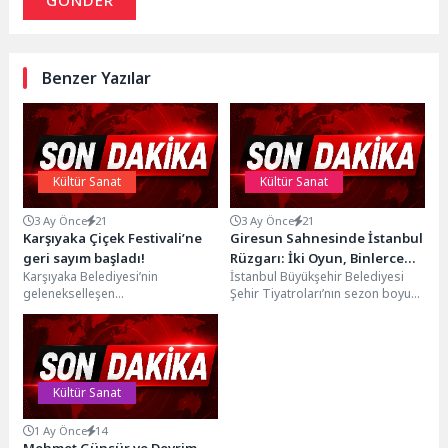
GÖNDER
Benzer Yazılar
Kültür Sanat
Kültür Sanat
3 Ay Önce
21
3 Ay Önce
21
Karşıyaka Çiçek Festivali’ne
Giresun Sahnesinde İstanbul
geri sayım başladı!
Rüzgarı: İki Oyun, Binlerce
Karşıyaka Belediyesi’nin
İstanbul Büyükşehir Belediyesi
Alkış
gelenekselleşen
Şehir Tiyatroları’nın sezon boyu
organizasyonlarından ‘Çiçek
büyük ilgi gören oyunları “Maviydi
Festivali’, bu yıl 15-17 Mayıs
Bisikletim” ve “Yenilmez”...
tarihleri arasında kapılarını açıyor.
Bostanlı...
Kültür Sanat
1 Ay Önce
14