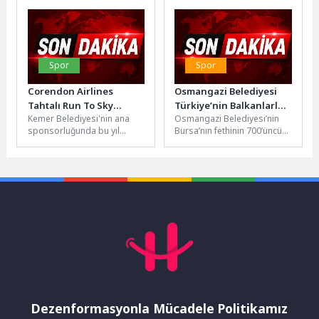
Büyükakın,...
müşterilere ulaşmasını...
Spor
Spor
Corendon Airlines
Osmangazi Belediyesi
Tahtalı Run To Sky
Türkiye’nin Balkanlarla
Kemer Belediyesi'nin ana
Osmangazi Belediyesi’nin
Yarışlarına geri sayım
Bağını Yeşil Sahada
sponsorluğunda bu yıl
Bursa’nın fethinin 700’üncü
Güçlendirdi
12’ncisi düzenlenecek olan
yılı etkinlikleri kapsamında
Corendon Airlines Tahtalı
düzenlediği 4. BPFDD Şükrü
Run To Sky...
Şankaya Balkan Master...
Dezenformasyonla Mücadele Politikamız