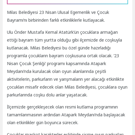
Milas Belediyesi 23 Nisan Ulusal Egemenlik ve Çocuk
Bayramı’nı birbirinden farklı etkinliklerle kutlayacak.
Ulu Önder Mustafa Kemal Atatürk’ün çocuklara armağan
ettiği bayram tüm yurtta olduğu gibi ilçemizde de coşkuyla
kutlanacak. Milas Belediyesi bu özel günde hazırladığı
programla çocukların bayram coşkusuna ortak olacak. ‘23
Nisan Çocuk Şenliği’ programı kapsamında Atapark
Meydanı’nda kurulacak olan oyun alanlarında çeşitli
aktivitelerin, parkurların ve yarışmaların yer alacağı etkinlikte
çocukları misafir edecek olan Milas Belediyesi, çocuklara oyun
parkurlarında coşku dolu anlar yaşatacak.
İlçemizde gerçekleşecek olan resmi kutlama programının
tamamlanmasının ardından Atapark Meydanı’nda başlayacak
olan etkinlikler gün boyunca sürecek.
Çocuklar maskot karakterler eşliğinde şişme oyun parkurları,