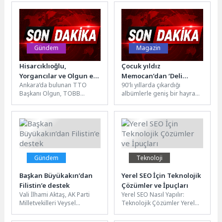
bin 809 ziyaretçiyi...
Forum tarafından
Kopenhag’da düzenlenen
“Digital Transformation...
Gündem
Magazin
Hisarcıklıoğlu,
Çocuk yıldız
Yorgancılar ve Olgun el
Memocan’dan ‘Deli
Ankara’da bulunan TTO
90'lı yıllarda çıkardığı
ele
Mecnun’ sürprizi
Başkanı Olgun, TOBB
albümlerle geniş bir hayran
Başkanı Hisarcıklıoğlu ve
kitlesine ulaşan ve dönemin
EBSO Başkanı ile el ele
en sevilen çocuk sanatçıları...
verdi....
Gündem
Teknoloji
Başkan Büyükakın’dan
Yerel SEO İçin Teknolojik
Filistin’e destek
Çözümler ve İpuçları
Vali İlhami Aktaş, AK Parti
Yerel SEO Nasıl Yapılır:
Milletvekilleri Veysel
Teknolojik Çözümler Yerel
Tipioğlu, Mehmet Akif
SEO, işletmelerin belirli bir
Yılmaz ve Başkan Tahir
bölgedeki potansiyel