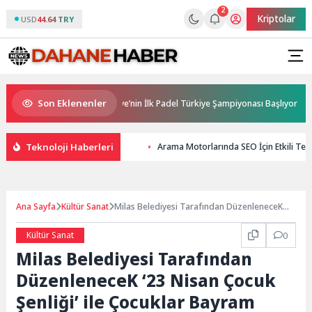
2
Kriptolar
USD
44.64 TRY
Son Eklenenler
a Sponsorluğunda Türkiye’nin İlk Padel Türkiye Şampiyonası Başlıyor
Teknoloji Haberleri
Arama Motorlarında SEO İçin Etkili Tekno
Ana Sayfa
Kültür Sanat
Milas Belediyesi Tarafından DüzenleneceK
‘23 Nisan Çocuk Şenliği’ ile Çocuklar Bayram
Coşkusunu Doyasıya Yaşayacak
Kültür Sanat
0
Milas Belediyesi Tarafından
DüzenleneceK ‘23 Nisan Çocuk
Şenliği’ ile Çocuklar Bayram