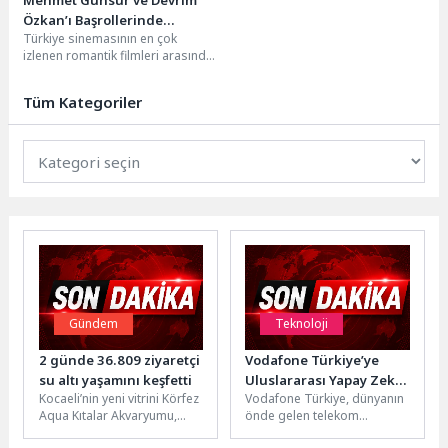
Mehmet Günsür ve Devrim
Özkan’ı Başrollerinde
Türkiye sinemasının en çok
Buluşturan ‘Aşk Tesadüfleri
izlenen romantik filmleri arasında
Sever 3’ün Oyuncuları
yer alan ‘Aşk Tesadüfleri
Okuma Provasında Bir Araya
Sever’ serisi, üçüncü filmiyle
Geldi
Tüm Kategoriler
sinemalara...
Gündem
Teknoloji
2 günde 36.809 ziyaretçi
Vodafone Türkiye’ye
su altı yaşamını keşfetti
Uluslararası Yapay Zekâ
Kocaeli’nin yeni vitrini Körfez
Vodafone Türkiye, dünyanın
Ödülü
Aqua Kıtalar Akvaryumu,
önde gelen telekom
açılışının ilk iki gününde 36
inovasyon platformu TM