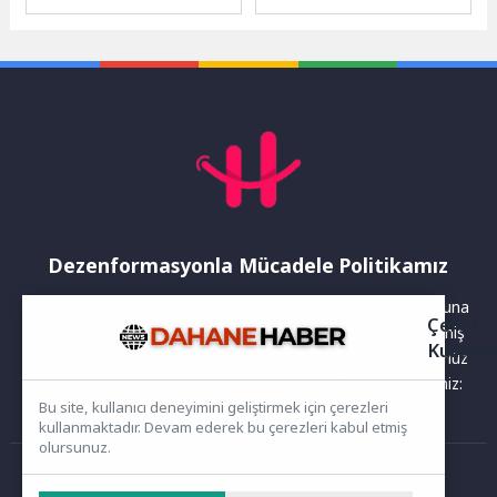
yeşil yatırımları desteklemek
ölçekte faaliyet gösteren
amacıyla, Türkiye Yeşil
YEO Teknoloji, mühendislik,
Ekonomi Finansman...
tedarik ve...
Dezenformasyonla Mücadele Politikamız
Yayınlanan haberler doğruluk ilkesi gözetilerek hazırlanır. Buna
Çerez
rağmen bazı içeriklerde eksik, hatalı veya güncelliğini yitirmiş
Kullanı
bilgiler bulunabilir.Yanlış veya yanıltıcı olduğunu düşündüğünüz
haberleri aşağıdaki iletişim kanallarından bize bildirebilirsiniz:
Bu site, kullanıcı deneyimini geliştirmek için çerezleri
kullanmaktadır. Devam ederek bu çerezleri kabul etmiş
olursunuz.
Ana Sayfa