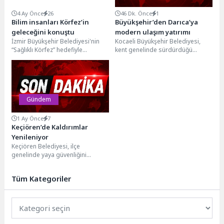
4 Ay Önce
26
46 Dk. Önce
1
Bilim insanları Körfez’in
Büyükşehir’den Darıca’ya
geleceğini konuştu
modern ulaşım yatırımı
İzmir Büyükşehir Belediyesi'nin
Kocaeli Büyükşehir Belediyesi,
“Sağlıklı Körfez” hedefiyle
kent genelinde sürdürdüğü
düzenlediği Uluslararası İzmir
ulaşım yatırımlarıyla vatandaşlara
Körfez Konferansı, ikinci gününde
daha güvenli, konforlu ve modern
dünyanın önde...
yollar...
Gündem
1 Ay Önce
7
Keçiören’de Kaldırımlar
Yenileniyor
Keçiören Belediyesi, ilçe
genelinde yaya güvenliğini
artırmak ve kent estetiğini
güçlendirmek amacıyla kaldırım
Tüm Kategoriler
ve bordür...