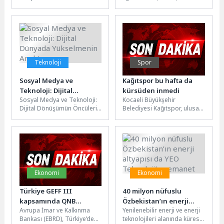
Müdürlüğü bünyesinde
Kurumlarla İletişim
faaliyet gösteren Gönüllü
Sorumlusu Sevcan Sinoplu
Eğitim Merkezi, 2026 yılı...
ile Kurumsal Halkla...
Teknoloji
Spor
Sosyal Medya ve
Kağıtspor bu hafta da
Teknoloji: Dijital
kürsüden inmedi
Sosyal Medya ve Teknoloji:
Kocaeli Büyükşehir
Dünyada Yükselmenin
Dijital Dönüşümün Öncüleri
Belediyesi Kağıtspor, ulusal
Anahtarı
Sosyal medya ve teknoloji,
ve uluslararası
günümüz dijital dünyasında
organizasyonlarda elde
büyük...
ettiği derecelerle bir haftayı
daha başarılarla...
Ekonomi
Ekonomi
Türkiye GEFF III
40 milyon nüfuslu
kapsamında QNB
Özbekistan’ın enerji
Avrupa İmar ve Kalkınma
Yenilenebilir enerji ve enerji
Leasing’e 50 milyon Euro
altyapısı da YEO
Bankası (EBRD), Türkiye’de
teknolojileri alanında küresel
finansman sağlandı
Teknoloji’ye emanet