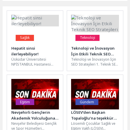
Sağlık
Teknoloji
Hepatit sinsi
Teknoloji ve İnovasyon
ilerleyebiliyor!
İçin Etkili Teknik SEO
Üsküdar Üniversitesi
Teknoloji ve İnovasyon İçin
Stratejileri
NPİSTANBUL Hastanesi
SEO Stratejileri 1. Teknik SEO
Enfeksiyon Hastalıkları ve
ve Site Hızı Teknik SEO,
Klinik Mikrobiyoloji Uzmanı
web...
Dr. Dilek Leyla Mamçu,
hepatitin...
Eğitim
Gündem
Nevşehirli Gençlerin
LÖSEV’den Başkan
Akademik Yolculuğuna
Topaloğlu’na teşekkür
Nevşehir Belediyesi Gençlik
Lösemili Çocuklar Sağlık ve
Işık Tutuyoruz
ziyareti
ve Spor Hizmetleri
Eğitim Vakfı (LÖSEV)