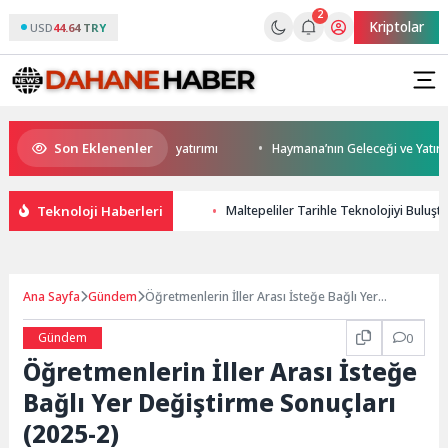
2
Kriptolar
USD
44.64 TRY
Son Eklenenler
n Darıca’ya modern ulaşım yatırımı
Haymana’nın Geleceği ve Yatırım Pot
Teknoloji Haberleri
Maltepeliler Tarihle Teknolojiyi Buluşt
Ana Sayfa
Gündem
Öğretmenlerin İller Arası İsteğe Bağlı Yer
Değiştirme Sonuçları (2025-2)
Gündem
0
Öğretmenlerin İller Arası İsteğe
Bağlı Yer Değiştirme Sonuçları
(2025-2)