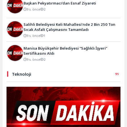
Başkan Pekyatırmacı’dan Esnaf Ziyareti
9 s. önce
2
Salihli Belediyesi Keli Mahallesi’nde 2 Bin 250 Ton
Sıcak Asfalt Çalışmasını Tamamladı
9 s. önce
1
Manisa Büyükşehir Belediyesi “Sağlıklı İşyeri”
Sertifikasını Aldı
9 s. önce
2
Teknoloji