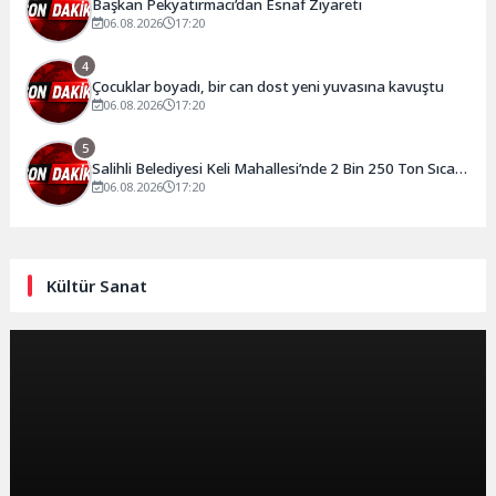
Başkan Pekyatırmacı’dan Esnaf Ziyareti
06.08.2026
17:20
4
Çocuklar boyadı, bir can dost yeni yuvasına kavuştu
06.08.2026
17:20
5
Salihli Belediyesi Keli Mahallesi’nde 2 Bin 250 Ton Sıcak
Asfalt Çalışmasını Tamamladı
06.08.2026
17:20
Kültür Sanat