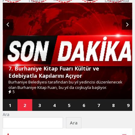
7. Burhaniye Kitap Fuarı Kültür ve
Edebiyatla Kapılarını Açıyor
Burhaniye Belediyesi tarafından bu yıl yedincisi düzenlenecek
olan Burhaniye Kitap Fuarı, bu yıl da coşkuyla başlıyor.
5
1
2
3
4
5
6
7
8
9
Ara
Ara