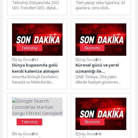
Teknoloji Dünyasında 2021
Tüm yapay zeka hype’ına, AI
Optimizasyonu Trendleri
SEO Trendleri SEO, dijital
ajanlara, zero-click
dünyada var olmanın ve
aramalara ve Generative
rekabetçi olmanın temel
Engine Optimization’a
unsurlarından...
rağmen 2026 yılında...
Teknoloji
Ekonomi
2 Ay Önce
53
2 Ay Önce
51
Dünya kupasında golü
Küresel gücü ve yerel
kendi kalenize atmayın
uzmanlığı ile
Amerika Birleşik Devletleri,
QNB Türkiye, 30’a yakın
ihracatçının çözüm
Kanada ve Meksika'da
ülkede faaliyet gösteren
ortağı QNB Türkiye’den
düzenlenecek 2026 FIFA
QNB Grup’un
yeni uygulama
Dünya Kupası yaklaşırken
global ağıyla müşterilerinin
heyecan doruk noktasına...
nakit akışı yönetimine yönelik
entegre...
Teknoloji
Ekonomi
5 Ay Önce
50
3 Ay Önce
48