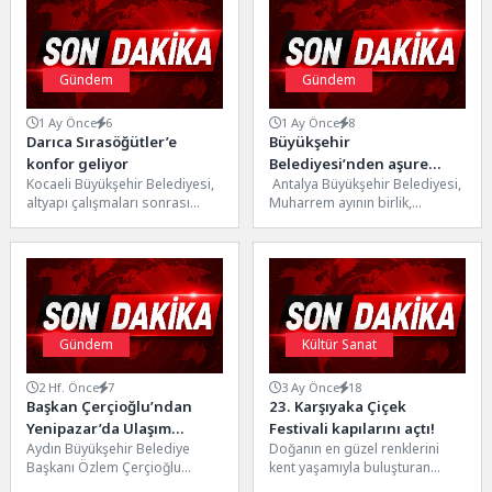
Gündem
Gündem
1 Ay Önce
6
1 Ay Önce
8
Darıca Sırasöğütler’e
Büyükşehir
konfor geliyor
Belediyesi’nden aşure
Kocaeli Büyükşehir Belediyesi,
Antalya Büyükşehir Belediyesi,
ikramı
altyapı çalışmaları sonrası
Muharrem ayının birlik,
zarar gören yollarda üstyapı
beraberlik ve paylaşma ruhunu
yenileme çalışmalarına
yaşatmak amacıyla geleneksel
aralıksız devam ediyor....
aşure ikramlarına...
Gündem
Kültür Sanat
2 Hf. Önce
7
3 Ay Önce
18
Başkan Çerçioğlu’ndan
23. Karşıyaka Çiçek
Yenipazar’da Ulaşım
Festivali kapılarını açtı!
Aydın Büyükşehir Belediye
Doğanın en güzel renklerini
Yatırımı
Başkanı Özlem Çerçioğlu
kent yaşamıyla buluşturan
tarafından Aydın’a kazandırılan
Karşıyaka Çiçek Festivali, bu yıl