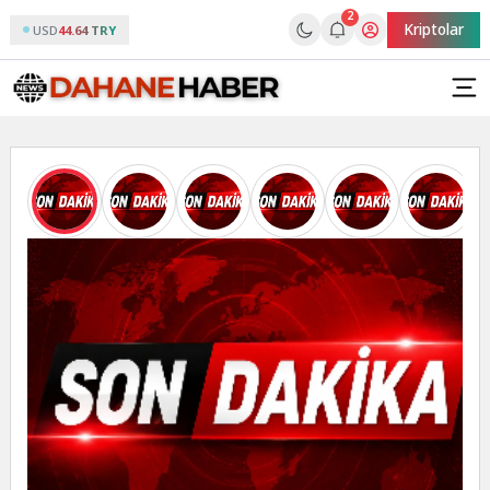
2
Kriptolar
USD
44.64 TRY