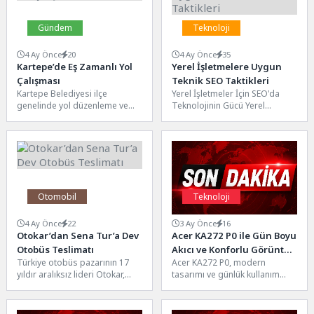
Gündem
Teknoloji
4 Ay Önce
20
4 Ay Önce
35
Kartepe’de Eş Zamanlı Yol
Yerel İşletmelere Uygun
Çalışması
Teknik SEO Taktikleri
Kartepe Belediyesi ilçe
Yerel İşletmeler İçin SEO'da
genelinde yol düzenleme ve
Teknolojinin Gücü Yerel
onarım çalışmalarına devam
işletmeler için SEO çalışmaları,
ediyor. Yürütülen çalışmalarda,
teknolojinin sunduğu
mahallelerin fiziksel...
imkanlarla daha...
Otomobil
Teknoloji
4 Ay Önce
22
3 Ay Önce
16
Otokar’dan Sena Tur’a Dev
Acer KA272 P0 ile Gün Boyu
Otobüs Teslimatı
Akıcı ve Konforlu Görüntü
Türkiye otobüs pazarının 17
Acer KA272 P0, modern
Performansı
yıldır aralıksız lideri Otokar,
tasarımı ve günlük kullanım
turizm taşımacılığının öncü
ihtiyaçlarına yönelik teknik
markalarından Sena Tur ile...
özellikleriyle ev, ofis ve...