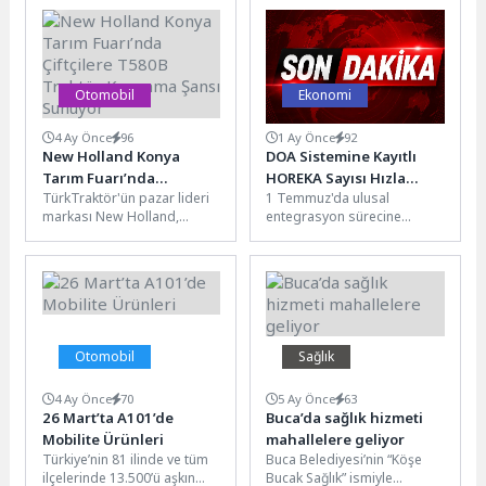
Buluşturdu
Open 2026, iş dünyasının
A.Ş., TP Vision...
önde...
Otomobil
Ekonomi
4 Ay Önce
96
1 Ay Önce
92
New Holland Konya
DOA Sistemine Kayıtlı
Tarım Fuarı’nda
HOREKA Sayısı Hızla
TürkTraktör'ün pazar lideri
1 Temmuz'da ulusal
Çiftçilere T580B Traktör
Artıyor
markası New Holland,
entegrasyon sürecine
Kazanma Şansı Sunuyor
traktör modelleri, tarımsal
geçecek Depozitosu Olan
ekipmanları ve hassas tarım
Ambalajlar (DOA)
teknolojilerinden oluşan...
Sisteminde HOREKA (otel,
restoran ve...
Otomobil
Sağlık
4 Ay Önce
70
5 Ay Önce
63
26 Mart’ta A101’de
Buca’da sağlık hizmeti
Mobilite Ürünleri
mahallelere geliyor
Türkiye’nin 81 ilinde ve tüm
Buca Belediyesi’nin “Köşe
ilçelerinde 13.500’ü aşkın
Bucak Sağlık” ismiyle