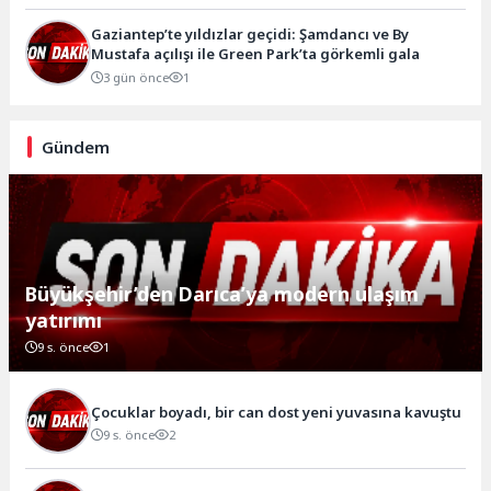
Gaziantep’te yıldızlar geçidi: Şamdancı ve By
Mustafa açılışı ile Green Park’ta görkemli gala
3 gün önce
1
Gündem
Büyükşehir’den Darıca’ya modern ulaşım
yatırımı
9 s. önce
1
Çocuklar boyadı, bir can dost yeni yuvasına kavuştu
9 s. önce
2