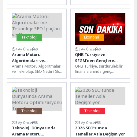
marketiyle hizmet veren,
başlattığı sağlık seferberliği
1.200’den fazla tedarikçisiyle
tüm hızıyla devam ediyor.
perakende...
Çalışmayı Buca’nın...
Teknoloji
Ekonomi
4 Ay Önce
60
3 Ay Önce
60
Arama Motoru
QNB Türkiye ve
Algoritmaları ve
SEGM’den Gençlere
Arama Motoru Algoritmaları
QNB Türkiye, sürdürülebilir
Teknoloji: SEO İpuçları
Sürdürülebilir Finans
ve Teknoloji: SEO Nedir? SEO
finans alanında genç
ve Stratejileri
Eğitimi ve Staj İmkânı
(Search Engine
yeteneklerin gelişimini
Optimization), web
desteklemek amacıyla,
sitelerinin arama
“Sürdürülebilir Eğitim Gelişim
motorlarında...
ve Mükemmellik...
Teknoloji
Teknoloji
5 Ay Önce
58
5 Ay Önce
53
Teknoloji Dünyasında
2026 SEO’sunda
Arama Motoru
Temeller Asla Değişmiyor