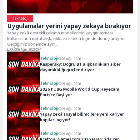
Teknoloji
Uygulamalar yerini yapay zekaya bırakıyor
Yapay zekâ destekli çalışma modellerinin yaygınlaşması
kullanıcıların dijital alışkanlıklarını köklü biçimde dönüştürüyor.
Geçtiğimiz dönemde aynı...
0
06 Ağu 2026
1
Teknoloji
06 Ağu 2026
Kaspersky: Doğru BT alışkanlıkları siber
dayanıklılığı güçlendiriyor
Teknoloji
05 Ağu 2026
2026 PUBG Mobile World Cup Heyecanı
Paris’te Başlıyor
Teknoloji
05 Ağu 2026
Yapay zekâ sosyal bilimcilere yeni kariyer
kapıları açıyor!
Teknoloji
05 Ağu 2026
Krafton, Gamescom 2026 Fuarı’nda Yer