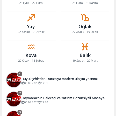
23 Eylül - 22 Ekim
23 Ekim - 21 Kasım
Yay
Oğlak
22 Kasım - 21 Aralık
22 Aralık - 19 Ocak
Kova
Balık
20 Ocak - 18 Şubat
19 Şubat - 20 Mart
1
Büyükşehir’den Darıca’ya modern ulaşım yatırımı
06.08.2026
17:31
2
Haymana’nın Geleceği ve Yatırım Potansiyeli Masaya
Yatırıldı
06.08.2026
17:20
3