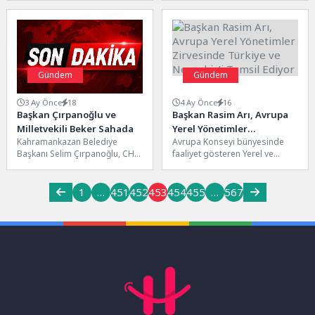
yatırımlarda çalışmalar devam
23’üncü kez ziyaretçilerini...
ediyor.Aydın Büyükşehir
Belediyesi...
Gündem
Gündem
3 Ay Önce
18
4 Ay Önce
16
Başkan Çırpanoğlu ve
Başkan Rasim Arı, Avrupa
Milletvekili Beker Sahada
Yerel Yönetimler
Kahramankazan Belediye
Avrupa Konseyi bünyesinde
Zirvesinde Türkiye ve
Başkanı Selim Çırpanoğlu, CHP
faaliyet gösteren Yerel ve
Nevşehir’i Temsil Ediyor
Ankara Milletvekili Adnan Beker
Bölgesel Yönetimler Kongresi
ile birlikte Salı pazarını ziyaret...
(YBYK) 50. Genel Kurulu,
Fransa’nın...
1
…
451
452
453
454
455
…
567