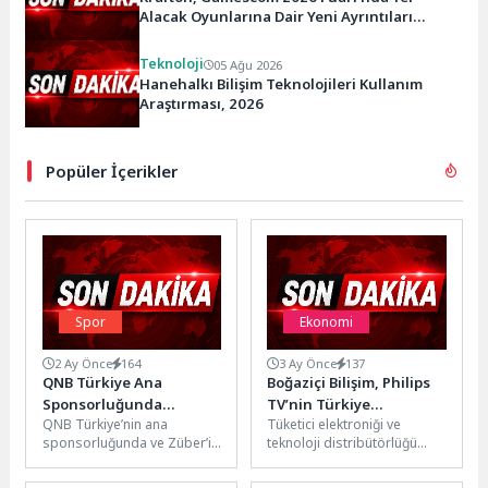
Alacak Oyunlarına Dair Yeni Ayrıntıları
Paylaştı
Teknoloji
05 Ağu 2026
Hanehalkı Bilişim Teknolojileri Kullanım
Araştırması, 2026
Popüler İçerikler
Spor
Ekonomi
2 Ay Önce
164
3 Ay Önce
137
QNB Türkiye Ana
Boğaziçi Bilişim, Philips
Sponsorluğunda
TV’nin Türkiye
QNB Türkiye’nin ana
Tüketici elektroniği ve
Düzenlenen Tennis
Yolculuğunda Daha
sponsorluğunda ve Züber’in
teknoloji distribütörlüğü
Istanbul Open 2026 İş
Güçlü Rol Üstleniyor
co-sponsorluğunda
alanında faaliyet gösteren
Dünyasını Kortlarda
düzenlenen Tennis Istanbul
Boğaziçi Bilişim ve Dağıtım