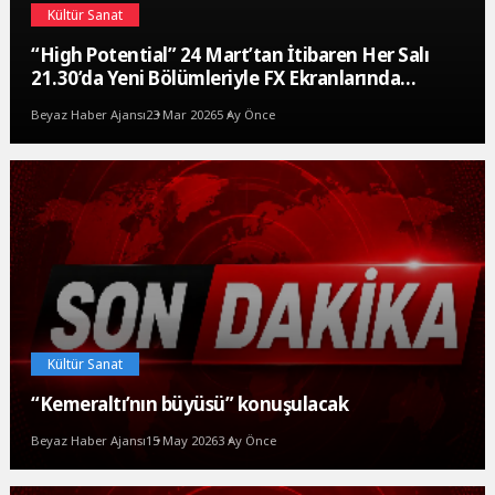
Kültür Sanat
“High Potential” 24 Mart’tan İtibaren Her Salı
21.30’da Yeni Bölümleriyle FX Ekranlarında
İzleyicilerle Buluşmaya Devam Ediyor!
Beyaz Haber Ajansı
23 Mar 2026
5 Ay Önce
Kültür Sanat
“Kemeraltı’nın büyüsü” konuşulacak
Beyaz Haber Ajansı
15 May 2026
3 Ay Önce