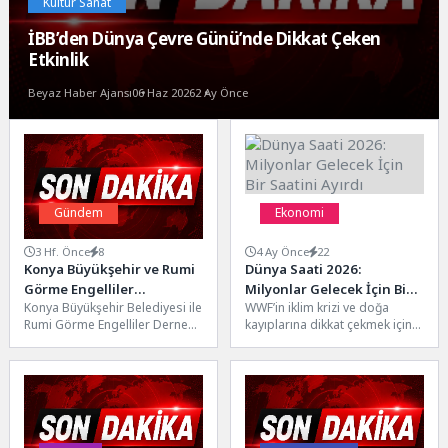
Kültür Sanat
İBB’den Dünya Çevre Günü’nde Dikkat Çeken
Etkinlik
Beyaz Haber Ajansı
06 Haz 2026
2 Ay Önce
Gündem
Ekonomi
3 Hf. Önce
8
4 Ay Önce
22
Konya Büyükşehir ve Rumi
Dünya Saati 2026:
Görme Engelliler
Milyonlar Gelecek İçin Bir
Konya Büyükşehir Belediyesi ile
WWF’in iklim krizi ve doğa
Derneği’nden Anlamlı 15
Saatini Ayırdı
Rumi Görme Engelliler Derneği
kayıplarına dikkat çekmek için
Temmuz Sürüşü
iş birliğiyle “15 Temmuz
2007’den bu yana
Demokrasi ve Millî...
gerçekleştirdiği küresel
etkinlik...