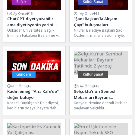
Sağlık
Kültür Sanat
2 Ay Önce
13
1 Ay Önce
11
ChatGPT diyet yazabilir
“Şadi Başkan’la Akşam
ama diyetisyenin yerini
Çayı” buluşmaları
Üsküdar Üniversitesi Sağlık
Nilüfer Belediye Başkanı Şadi
alamaz!
Odunluk’ta başladı
Bilimleri Fakültesi Beslenme ve
Özdemir, mahalle sakinleriyle
Diyetetik Bölümünden Arş. Gör.
bir araya gelmek ve talepleri
Ekin Çevik, 6 Haziran...
yerinde dinlemek amacıyla...
Gündem
Kültür Sanat
4 Hf. Önce
8
5 Ay Önce
19
Kadın emeği “Ana Kafe’de”
Selçuklu’nun Sembol
değer buluyor
Mekanları Bayram
Kocaeli Büyükşehir Belediyesi,
Konya turizmine önemli katkılar
Tatilinde Ziyaretçi Akınına
kadınların sosyal hayata daha
sağlayan Selçuklu
Uğradı
aktif katılımını destekleyen
Belediyesi’nin sembol
projelerine bir yenisini daha
mekanları bayram tatilinde
ekledi....
yoğun ilgi gördü. Tabiatın...