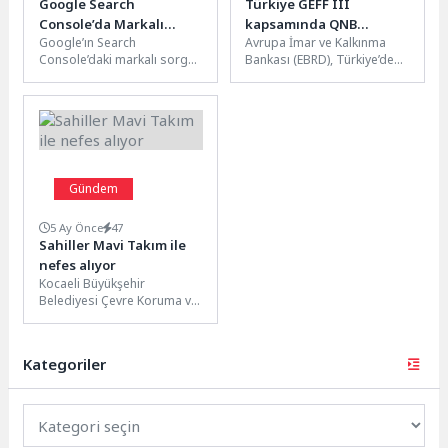
Google Search
Türkiye GEFF III
Console’da Markalı
kapsamında QNB
Google’ın Search
Avrupa İmar ve Kalkınma
Sorgu Filtresi Genişledi
Leasing’e 50 milyon Euro
Console’daki markalı sorgu
Bankası (EBRD), Türkiye’de
finansman sağlandı
filtresi daha fazla uygun
yeşil yatırımları desteklemek
siteye açıldı. Yeni filtre, SEO
amacıyla, Türkiye Yeşil
ekiplerinin...
Ekonomi Finansman...
Gündem
5 Ay Önce
47
Sahiller Mavi Takım ile
nefes alıyor
Kocaeli Büyükşehir
Belediyesi Çevre Koruma ve
Kontrol Daire Başkanlığı’na
bağlı Mavi Takım ekipleri,
Plajyolu Sahili’nde...
Kategoriler