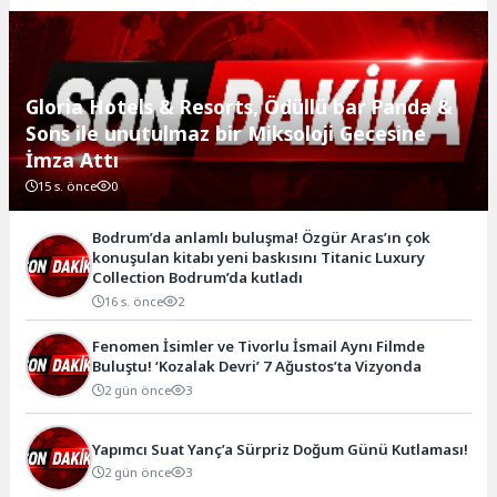
Gloria Hotels & Resorts, Ödüllü bar Panda &
Sons ile unutulmaz bir Miksoloji Gecesine
İmza Attı
15 s. önce
0
Bodrum’da anlamlı buluşma! Özgür Aras’ın çok
konuşulan kitabı yeni baskısını Titanic Luxury
Collection Bodrum’da kutladı
16 s. önce
2
Fenomen İsimler ve Tivorlu İsmail Aynı Filmde
Buluştu! ‘Kozalak Devri’ 7 Ağustos’ta Vizyonda
2 gün önce
3
Yapımcı Suat Yanç’a Sürpriz Doğum Günü Kutlaması!
2 gün önce
3