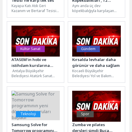
Tesisi”ne karşı tek ses
Köpekbalıkları’, 12
Kayapa Katı Atık Geri
Aynı anda üç dev
Temmuz Pazar Saat
Kazanım ve Bertaraf Tesisi
köpekbalığıyla karşılaşan
20.00’de National
projesine, Nilüfer Belediye
araştırmacılar, dünyanın en
Geographic WILD
Başkanı Şadi Özdemir ve...
büyük köpekbalığını bulmak
Ekranlarında
için küresel bir...
İzleyicilerle Buluşuyor!
Kültür Sanat
Gündem
ATASEM’in hobi ve
Kırsalda levhalar daha
istihdam kurslarına
görünür ve daha sağlam
Antalya Büyükşehir
Kocaeli Büyükşehir
yoğun ilgi
Belediyesi Atatürk Sanat
Belediyesi Yol ve Bakım
Eğitim Merkezi (ATASEM),
Dairesi Başkanlığı’na bağlı A
2025-2026 eğitim öğretim yılı
Takımı ekipleri, kent
ikinci dönem kursları...
genelinde bakım...
Teknoloji
Spor
Samsung Solve for
Zumba ve pilates
Tomorrow programının
dersleri şimdi Buca