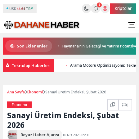
2
Kriptolar
USD
44.64 TRY
Son Eklenenler
odern ulaşım yatırımı
Haymana’nın Geleceği ve Yatırım Potansiyeli Masa
Teknoloji Haberleri
Arama Motoru Optimizasyonu: Teknoloj
Ana Sayfa
Ekonomi
Sanayi Üretim Endeksi, Şubat 2026
Ekonomi
0
Sanayi Üretim Endeksi, Şubat
2026
Beyaz Haber Ajansı
10 Nis 2026 09:31