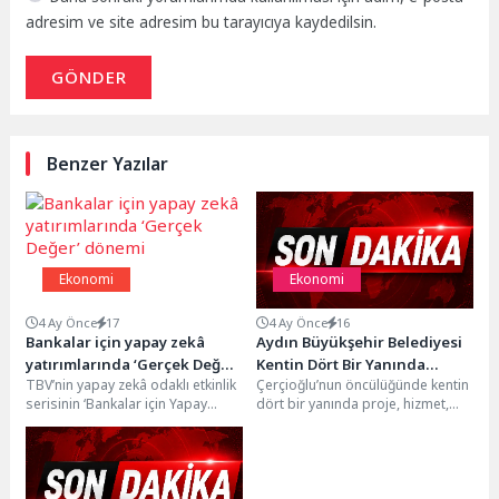
adresim ve site adresim bu tarayıcıya kaydedilsin.
GÖNDER
Benzer Yazılar
Ekonomi
Ekonomi
4 Ay Önce
17
4 Ay Önce
16
Bankalar için yapay zekâ
Aydın Büyükşehir Belediyesi
yatırımlarında ‘Gerçek Değer’
Kentin Dört Bir Yanında
TBV’nin yapay zekâ odaklı etkinlik
Çerçioğlu’nun öncülüğünde kentin
dönemi
Ulaşım Yatırımlarını
serisinin ‘Bankalar için Yapay
dört bir yanında proje, hizmet,
Sürdürüyor
Zekânın Gerçek Dünya Etkileri’
çalışma ve yatırımlar Aydınlılar ile
başlıklı buluşması...
buluşturulmaya devam...