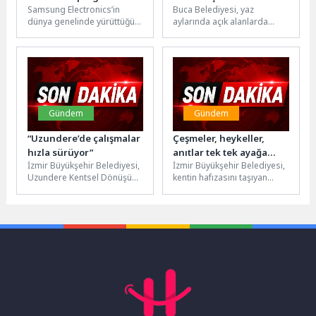
Samsung Electronics’in
Buca Belediyesi, yaz
yeni dönem başvuruları
Arena Stadı’nda
dünya genelinde yürüttüğü
aylarında açık alanlarda
başladı
Samsung Solve for
düzenlediği zumba ve
Tomorrow programı,
pilates derslerini Buca
gençlerin bilim, teknoloji,
Arena Stadı’na taşıdı....
mühendislik ve...
Gündem
Gündem
“Uzundere’de çalışmalar
Çeşmeler, heykeller,
hızla sürüyor”
anıtlar tek tek ayağa
İzmir Büyükşehir Belediyesi,
İzmir Büyükşehir Belediyesi,
kalkıyor
Uzundere Kentsel Dönüşüm
kentin hafızasını taşıyan
Projesi’nin ilerleyişine dair
tarihi çeşme, heykel ve
son durumu kamuoyu ile
anıtlarda bilimsel
paylaştı. Proje...
restorasyon çalışması
başlattı....