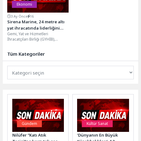
Ekonomi
3 Ay Önce
16
Sirena Marine, 24 metre altı
yat ihracatında liderliğini
Gemi, Yat ve Hizmetleri
sürdürdü
İhracatçıları Birliği (GYHİB),
Türkiye İhracatçılar Meclisi (TİM)
Dış Ticaret Kompleksi’nde
Tüm Kategoriler
düzenlenen...
Gündem
Kültür Sanat
Nilüfer “Katı Atık
‘Dünyanın En Büyük